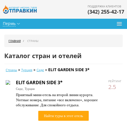
ПОДДЕРЖКА КЛИЕНТОВ
(342) 255-42-17
Пермь
Туры из Перми
ГЛАВНАЯ
СТРАНЫ
Подбор тура
Каталог стран и отелей
Горящие туры
»
»
»
ELIT GARDEN SIDE 3*
Страны
Турция
Сиде
Календарь туров
РЕЙТИНГ
ELIT GARDEN SIDE 3*
Цены дня
2.5
Сиде,
Турция
Приятный мини-отель на второй линии курорта.
Страны
Уютные номера, питание «все включено», хорошее
обслуживание. Для спокойного отдыха.
Как купить
Найти туры в этот отель
О нас