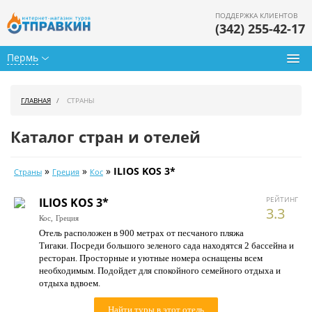
ПОДДЕРЖКА КЛИЕНТОВ
(342) 255-42-17
Пермь
Туры из Перми
ГЛАВНАЯ
СТРАНЫ
Подбор тура
Каталог стран и отелей
Горящие туры
»
»
»
ILIOS KOS 3*
Страны
Греция
Кос
Календарь туров
РЕЙТИНГ
ILIOS KOS 3*
Цены дня
3.3
Кос,
Греция
Отель расположен в 900 метрах от песчаного пляжа
Страны
Тигаки. Посреди большого зеленого сада находятся 2 бассейна и
ресторан. Просторные и уютные номера оснащены всем
Как купить
необходимым. Подойдет для спокойного семейного отдыха и
отдыха вдвоем.
О нас
Найти туры в этот отель