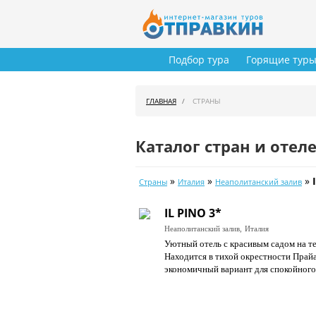
Подбор тура
Горящие тур
ГЛАВНАЯ
СТРАНЫ
Каталог стран и отел
»
»
»
Страны
Италия
Неаполитанский залив
IL PINO 3*
Неаполитанский залив,
Италия
Уютный отель с красивым садом на т
Находится в тихой окрестности Прайа
экономичный вариант для спокойного