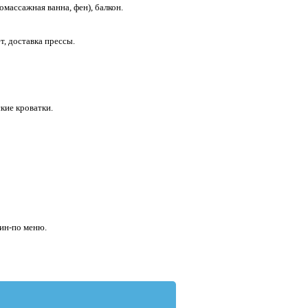
омассажная ванна, фен), балкон.
, доставка прессы.
ские кроватки.
жин-по меню.