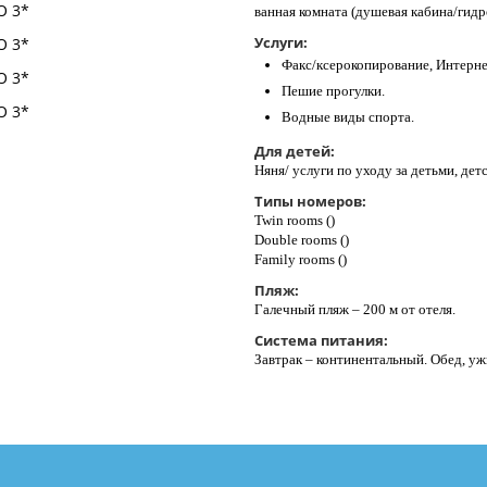
ванная комната (душевая кабина/гидр
Услуги:
Факс/ксерокопирование, Интернет
Пешие прогулки.
Водные виды спорта.
Для детей:
Няня/ услуги по уходу за детьми, дет
Типы номеров:
Twin rooms ()
Double rooms ()
Family rooms ()
Пляж:
Галечный пляж – 200 м от отеля.
Система питания:
Завтрак – континентальный. Обед, у