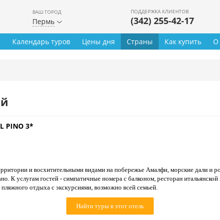
ПОДДЕРЖКА КЛИЕНТОВ
ВАШ ГОРОД
(342) 255-42-17
Пермь
ы
Календарь туров
Цены дня
Страны
Как купить
О
ей
IL PINO 3*
ерритории и восхитительными видами на побережье Амалфи, морские дали и р
но. К услугам гостей - симпатичные номера с балконом, ресторан итальянско
 пляжного отдыха с экскурсиями, возможно всей семьей.
Найти туры в этот отель