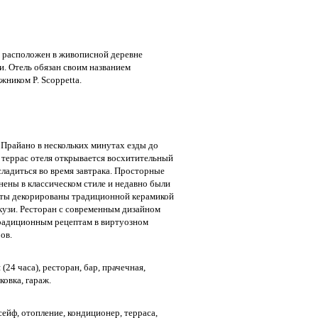
 расположен в живописной деревне
и. Отель обязан своим названием
жником P. Scoppetta.
 Прайано в нескольких минутах езды до
 террас отеля открывается восхитительный
ладиться во время завтрака. Просторные
лнены в классическом стиле и недавно были
ты декорированы традиционной керамикой
узи. Ресторан с современным дизайном
традиционным рецептам в виртуозном
ов.
(24 часа), ресторан, бар, прачечная,
рковка, гараж.
сейф, отопление, кондиционер, терраса,