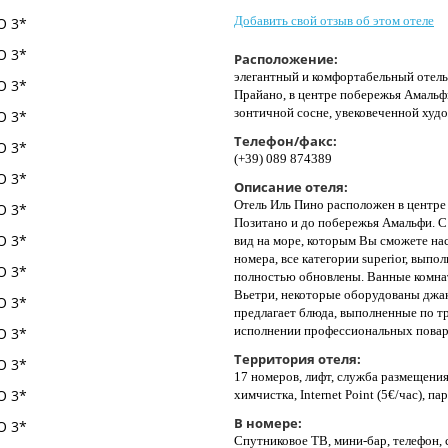
Добавить свой отзыв об этом отеле
Расположение:
элегантный и комфортабельный отель
Прайано, в центре побережья Амальф
зонтичной сосне, увековеченной худо
Телефон/факс:
(+39) 089 874389
Описание отеля:
Отель Иль Пино расположен в центре
Позитано и до побережья Амальфи. С
вид на море, которым Вы сможете нас
номера, все категории superior, выпо
полностью обновлены. Ванные комна
Вьетри, некоторые оборудованы джак
предлагает блюда, выполненные по 
исполнении профессиональных повар
Территория отеля:
17 номеров, лифт, служба размещения 
химчистка, Internet Point (5€/час), па
В номере:
Спутниковое ТВ, мини-бар, телефон, 