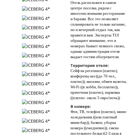
Отель расположен в самом
центре поселка, рядом с
многочисленными ресторанами
и барами. Все это позволяет
спланировать не только катание,
но и вечерний отдых так, как
нравится вам. Эксперты TUI
обращают внимание, что в
номерах бывает немного свежо,
однако администрация отеля
выдает гостям обогреватели.
Территория отеля:
Сейф на ресепшен (платно),
конференц-зал ((до 70 чел.,
платно)), магазин, обмен валюты,
Wi-Fi ((в лобби, бесплатно)),
прачечная (платно), парковка
((платно: около 5 евро/ночь))
В номере:
Фен, ТВ, телефон (платно), мини-
холодильник ((или платный
мини-бар)), балкон, уборка
номера ((ежедневно)), смена
постельного белья ((2-3 раза в