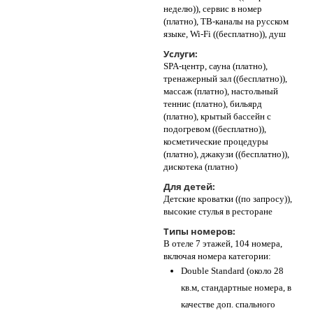
неделю)), сервис в номер
(платно), ТВ-каналы на русском
языке, Wi-Fi ((бесплатно)), душ
Услуги:
SPA-центр, сауна (платно),
тренажерный зал ((бесплатно)),
массаж (платно), настольный
теннис (платно), бильярд
(платно), крытый бассейн с
подогревом ((бесплатно)),
косметические процедуры
(платно), джакузи ((бесплатно)),
дискотека (платно)
Для детей:
Детские кроватки ((по запросу)),
высокие стулья в ресторане
Типы номеров:
В отеле 7 этажей, 104 номера,
включая номера категории:
Double Standard (около 28
кв.м, стандартные номера, в
качестве доп. спального