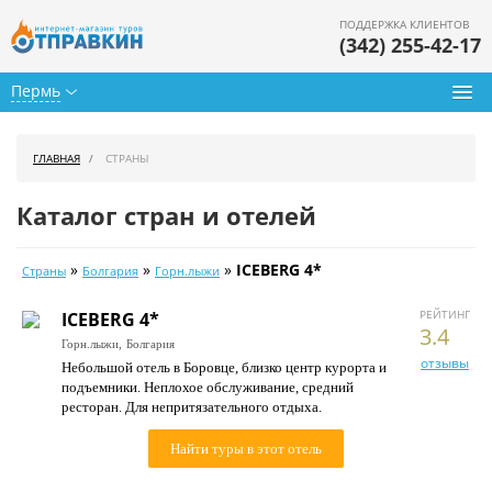
ПОДДЕРЖКА КЛИЕНТОВ
(342) 255-42-17
Пермь
Туры из Перми
ГЛАВНАЯ
СТРАНЫ
Подбор тура
Каталог стран и отелей
Горящие туры
»
»
»
ICEBERG 4*
Страны
Болгария
Горн.лыжи
Календарь туров
РЕЙТИНГ
ICEBERG 4*
Цены дня
3.4
Горн.лыжи,
Болгария
отзывы
Небольшой отель в Боровце, близко центр курорта и
Страны
подъемники. Неплохое обслуживание, средний
ресторан. Для непритязательного отдыха.
Как купить
Найти туры в этот отель
О нас