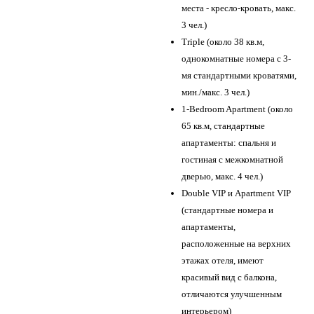
места - кресло-кровать, макс.
3 чел.)
Triple (около 38 кв.м,
однокомнатные номера с 3-
мя стандартными кроватями,
мин./макс. 3 чел.)
1-Bedroom Apartment (около
65 кв.м, стандартные
апартаменты: спальня и
гостиная с межкомнатной
дверью, макс. 4 чел.)
Double VIP и Apartment VIP
(стандартные номера и
апартаменты,
расположенные на верхних
этажах отеля, имеют
красивый вид с балкона,
отличаются улучшенным
интерьером)