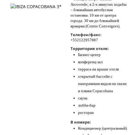
Arcoverde; в 2-х минутах ходьбы
– ближайшая автобусная
остановка. 10 км от центра
города. 30 км до ближайшей
ярмарки (Centro Convergees).
Телефон/факс:
+552122957887
Территория отеля:
Бизнес-центр
конференц-зал
терраса на крыше отеля
открытый бассейн с
панорамным видом на океан
и пляжи Copacobana
сауна
лобби-бар
ресторан
В номере:
Кондиционер (центральный)