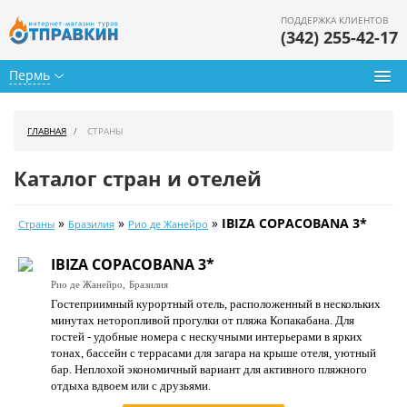
ПОДДЕРЖКА КЛИЕНТОВ
(342) 255-42-17
Пермь
Туры из Перми
ГЛАВНАЯ
СТРАНЫ
Подбор тура
Каталог стран и отелей
Горящие туры
»
»
»
IBIZA COPACOBANA 3*
Страны
Бразилия
Рио де Жанейро
Календарь туров
IBIZA COPACOBANA 3*
Цены дня
Рио де Жанейро,
Бразилия
Гостеприимный курортный отель, расположенный в нескольких
Страны
минутах неторопливой прогулки от пляжа Копакабана. Для
гостей - удобные номера с нескучными интерьерами в ярких
Как купить
тонах, бассейн с террасами для загара на крыше отеля, уютный
бар. Неплохой экономичный вариант для активного пляжного
О нас
отдыха вдвоем или с друзьями.