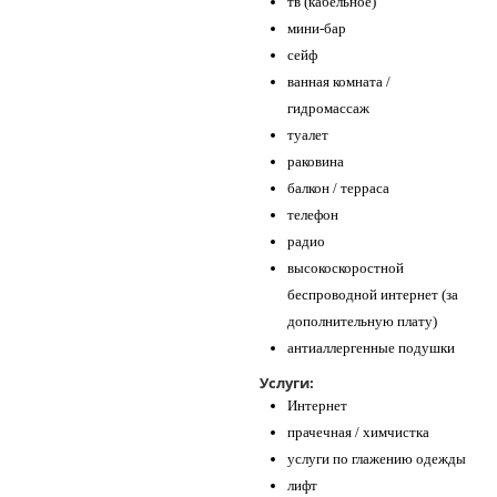
тв (кабельное)
мини-бар
сейф
ванная комната /
гидромассаж
туалет
раковина
балкон / терраса
телефон
радио
высокоскоростной
беспроводной интернет (за
дополнительную плату)
антиаллергенные подушки
Услуги:
Интернет
прачечная / химчистка
услуги по глажению одежды
лифт