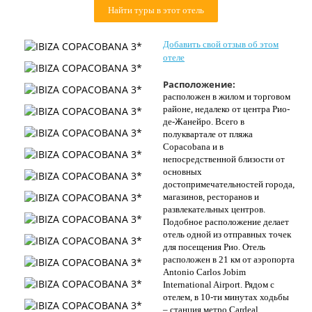
Найти туры в этот отель
Контакты
Добавить свой отзыв об этом
отеле
Расположение:
расположен в жилом и торговом
районе, недалеко от центра Рио-
де-Жанейро. Всего в
полуквартале от пляжа
Copacobana и в
непосредственной близости от
основных
достопримечательностей города,
магазинов, ресторанов и
развлекательных центров.
Подобное расположение делает
отель одной из отправных точек
для посещения Рио. Отель
расположен в 21 км от аэропорта
Antonio Carlos Jobim
International Airport. Рядом с
отелем, в 10-ти минутах ходьбы
– станция метро Cardeal