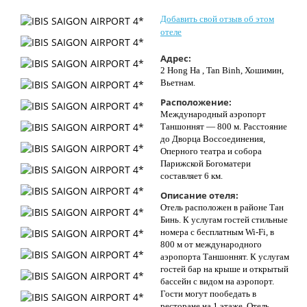
Контакты
Добавить свой отзыв об этом
отеле
Адрес:
2 Hong Ha , Tan Binh, Хошимин,
Вьетнам.
Расположение:
Международный аэропорт
Таншоннят — 800 м. Расстояние
до Дворца Воссоединения,
Оперного театра и собора
Парижской Богоматери
составляет 6 км.
Описание отеля:
Отель расположен в районе Тан
Бинь. К услугам гостей стильные
номера с бесплатным Wi-Fi, в
800 м от международного
аэропорта Таншоннят. К услугам
гостей бар на крыше и открытый
бассейн с видом на аэропорт.
Гости могут пообедать в
ресторане на 1 этаже. Отель