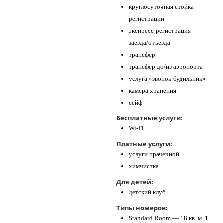
круглосуточная стойка
регистрации
экспресс-регистрация
заезда/отъезда
трансфер
трансфер до/из аэропорта
услуга «звонок-будильник»
камера хранения
сейф
Бесплатные услуги:
Wi-Fi
Платные услуги:
услуги прачечной
химчистка
Для детей:
детский клуб
Типы номеров:
Standard Room — 18 кв. м. 1