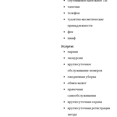
спутниковое/кабельное ТВ
тапочки
телефон
туалетно-косметические
принадлежности
фен
шкаф
Услуги:
парная
экскурсии
круглосуточное
обслуживание номеров
ежедневная уборка
обмен валют
прачечная
самообслуживания
круглосуточная охрана
круглосуточная регистрация
заезда