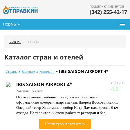
ПОДДЕРЖКА КЛИЕНТОВ
(342) 255-42-17
Пермь
Туры из Перми
ГЛАВНАЯ
СТРАНЫ
Подбор тура
Каталог стран и отелей
Горящие туры
»
»
»
IBIS SAIGON AIRPORT 4*
Страны
Вьетнам
Хошимин
Календарь туров
РЕЙТИНГ
IBIS SAIGON AIRPORT 4*
Цены дня
4.6
Хошимин,
Вьетнам
Отель в районе Танбинь. К услугам гостей стильно
Страны
оформленные номера и апартаменты. Дворец Воссоединения,
Оперный театр Хошимина и собор Нотр-Дам находятся в 6 км
Как купить
отсюда. На территории отеля работает ресторан и бар.
О нас
Найти туры в этот отель