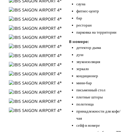
сауна
фитнес-центр
бар
ресторан
парковка на территории
В номере:
детектор дыма
душ
звукоизоляция
зеркало
кондиционер
мини-бар
письменный стол
плотные шторы
полотенца
принадлежности для кофе/
чая
сейф в номере