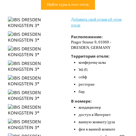
Найти туры в этот отель
Контакты
Добавить свой отзыв об этом
отеле
Расположение:
Prager Strasse 9, 01069 -
DRESDEN, GERMANY
Территория отеля:
конференц-залы
Wi-Fi
сейф
ресторан
бар
В номере:
кондиционер
доступ в Интернет
ванную комнату/душ
фен в ванной комнате