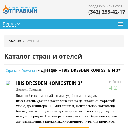
ПОДДЕРЖКА КЛИЕНТОВ
(342) 255-42-17
Пермь
Туры из Перми
ГЛАВНАЯ
СТРАНЫ
Подбор тура
Каталог стран и отелей
Горящие туры
»
» Дрезден »
IBIS DRESDEN KONIGSTEIN 3*
Страны
Германия
Календарь туров
РЕЙТИНГ
IBIS DRESDEN KONIGSTEIN 3*
Цены дня
4.2
Дрезден,
Германия
Большой современный отель с удобными номерами
Страны
имеет очень удачное расположение на центральной торговой
улице, до Цвингера - 10 мин пешком, Центральный вокзал еще
Как купить
ближе, самые популярные достопримечательности Дрездена
находятся рядом. В отеле работает ресторан. Хороший вариант
О нас
для размещения в рамках экскурсионного тура или шоп-тура.