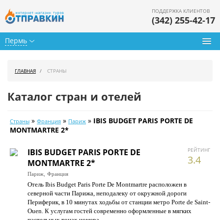
ПОДДЕРЖКА КЛИЕНТОВ
(342) 255-42-17
Пермь
Туры из Перми
ГЛАВНАЯ
СТРАНЫ
Подбор тура
Каталог стран и отелей
Горящие туры
»
»
»
IBIS BUDGET PARIS PORTE DE
Страны
Франция
Париж
Календарь туров
MONTMARTRE 2*
Цены дня
РЕЙТИНГ
IBIS BUDGET PARIS PORTE DE
3.4
MONTMARTRE 2*
Страны
Париж,
Франция
Отель Ibis Budget Paris Porte De Montmartre расположен в
Как купить
северной части Парижа, неподалеку от окружной дороги
Периферик, в 10 минутах ходьбы от станции метро Porte de Saint-
О нас
Ouen. К услугам гостей современно оформленные в мягких
пастельных тонах номера.