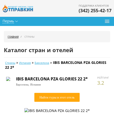
ПОДДЕРЖКА КЛИЕНТОВ
(342) 255-42-17
Пермь
Туры из Перми
ГЛАВНАЯ
СТРАНЫ
Подбор тура
Каталог стран и отелей
Горящие туры
»
»
»
IBIS BARCELONA PZA GLORIES
Страны
Испания
Барселона
Календарь туров
22 2*
Цены дня
РЕЙТИНГ
IBIS BARCELONA PZA GLORIES 22 2*
3.2
Барселона,
Испания
Страны
Как купить
Найти туры в этот отель
О нас