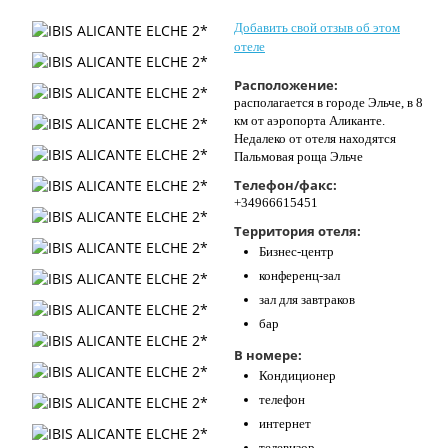
Контакты
Добавить свой отзыв об этом
отеле
Расположение:
располагается в городе Эльче, в 8
км от аэропорта Аликанте.
Недалеко от отеля находятся
Пальмовая роща Эльче
Телефон/факс:
+34966615451
Территория отеля:
Бизнес-центр
конференц-зал
зал для завтраков
бар
В номере:
Кондиционер
телефон
интернет
телевизор