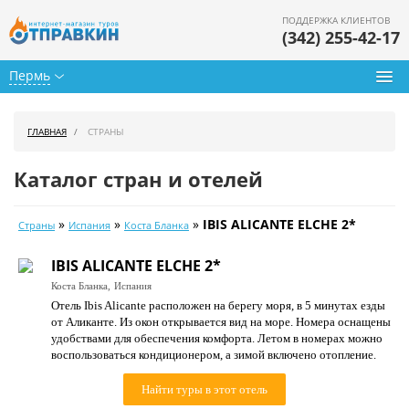
ПОДДЕРЖКА КЛИЕНТОВ
(342) 255-42-17
Пермь
Туры из Перми
ГЛАВНАЯ
СТРАНЫ
Подбор тура
Каталог стран и отелей
Горящие туры
»
»
»
IBIS ALICANTE ELCHE 2*
Страны
Испания
Коста Бланка
Календарь туров
IBIS ALICANTE ELCHE 2*
Цены дня
Коста Бланка,
Испания
Отель Ibis Alicante расположен на берегу моря, в 5 минутах езды
Страны
от Аликанте. Из окон открывается вид на море. Номера оснащены
удобствами для обеспечения комфорта. Летом в номерах можно
Как купить
воспользоваться кондиционером, а зимой включено отопление.
О нас
Найти туры в этот отель