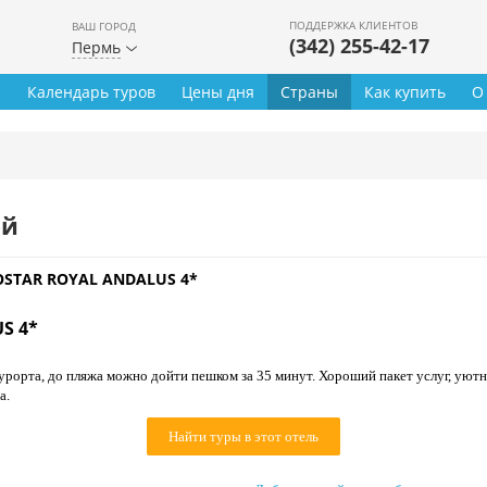
ПОДДЕРЖКА КЛИЕНТОВ
ВАШ ГОРОД
(342) 255-42-17
Пермь
ы
Календарь туров
Цены дня
Страны
Как купить
О
ей
OSTAR ROYAL ANDALUS 4*
S 4*
урорта, до пляжа можно дойти пешком за 35 минут. Хороший пакет услуг, уют
а.
Найти туры в этот отель