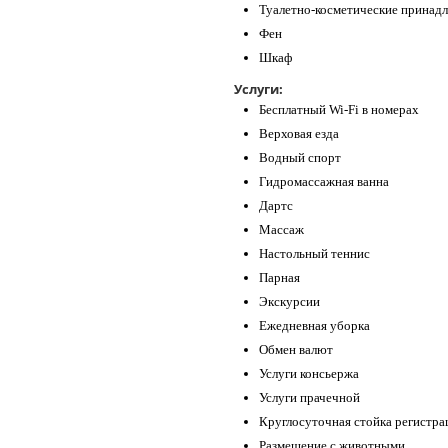
Туалетно-косметические принад
Фен
Шкаф
Услуги:
Бесплатный Wi-Fi в номерах
Верховая езда
Водный спорт
Гидромассажная ванна
Дартс
Массаж
Настольный теннис
Парная
Экскурсии
Ежедневная уборка
Обмен валют
Услуги консьержа
Услуги прачечной
Круглосуточная стойка регистра
Размещение с животными