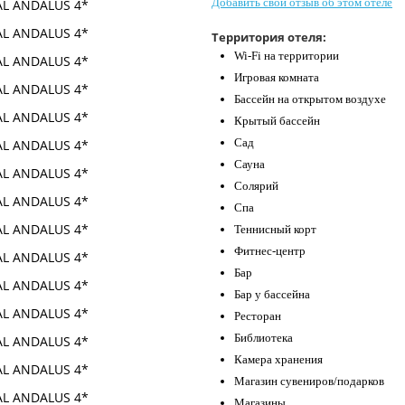
Добавить свой отзыв об этом отеле
Территория отеля:
Wi-Fi на территории
Игровая комната
Бассейн на открытом воздухе
Крытый бассейн
Сад
Сауна
Солярий
Спа
Теннисный корт
Фитнес-центр
Бар
Бар у бассейна
Ресторан
Библиотека
Камера хранения
Магазин сувениров/подарков
Магазины