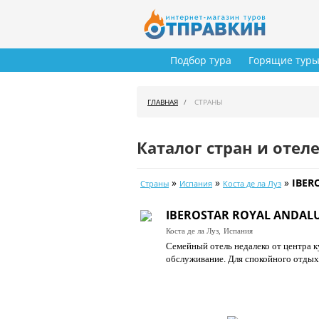
Подбор тура
Горящие тур
ГЛАВНАЯ
СТРАНЫ
Каталог стран и отел
»
»
»
IBER
Страны
Испания
Коста де ла Луз
IBEROSTAR ROYAL ANDALU
Коста де ла Луз,
Испания
Семейный отель недалеко от центра к
обслуживание. Для спокойного отдых