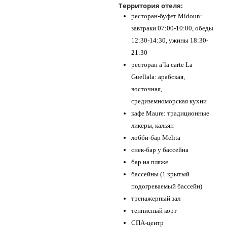
Территория отеля:
ресторан-буфет Midoun:
завтраки 07:00-10:00, обеды
12:30-14:30, ужины 18:30-
21:30
ресторан a`la carte La
Guellala: арабская,
восточная,
средиземноморская кухни
кафе Maure: традиционные
ликеры, кальян
лобби-бар Melita
снек-бар у бассейна
бар на пляже
бассейны (1 крытый
подогреваемый бассейн)
тренажерный зал
теннисный корт
СПА-центр