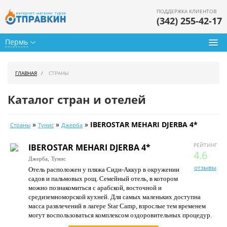
ПОДДЕРЖКА КЛИЕНТОВ
(342) 255-42-17
Пермь
Туры из Перми
ГЛАВНАЯ
СТРАНЫ
Подбор тура
Каталог стран и отелей
Горящие туры
»
»
»
IBEROSTAR MEHARI DJERBA 4*
Страны
Тунис
Джерба
Календарь туров
РЕЙТИНГ
IBEROSTAR MEHARI DJERBA 4*
Цены дня
4.6
Джерба,
Тунис
отзывы
Отель расположен у пляжа Сиди-Аккур в окружении
Страны
садов и пальмовых рощ. Семейный отель, в котором
можно познакомиться с арабской, восточной и
Как купить
средиземноморской кухней. Для самых маленьких доступна
масса развлечений в лагере Star Camp, взрослые тем временем
О нас
могут воспользоваться комплексом оздоровительных процедур.