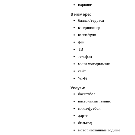
паркинг
В номере:
балкон/терраса
кондиционер
ванна/душ
фен
ТВ
телефон
мини-холодильник
сейф
Wi-Fi
Услуги:
баскетбол
настольный теннис
мини-футбол
дартс
бильярд
моторизованные водные