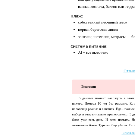
ванная комната, балкон или терра
Пляж:
собственный песчаный пляж
первая береговая линия
зонтики, шезлонги, матрасы — б
Система питания:
AI – все включено
Отзыв
Виктория
В данный момент нахожусь в этом о
ничего. Номера 10 лет без ремонта. Кру
полотенца рваные и в пятнах. Еда - полно
выбор и отвратительно приготовлено. 3 д
было уже весь день. И всем плевать. Н
отношение Анекс Тура вообще убило. Типа 
читать о