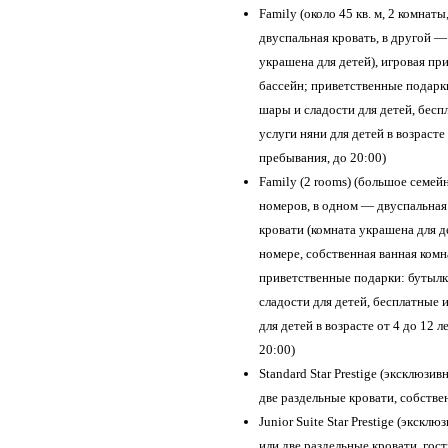
Family (около 45 кв. м, 2 комнат
двуспальная кровать, в другой —
украшена для детей), игровая при
бассейн; приветственные подарк
шары и сладости для детей, бесп
услуги няни для детей в возрасте 
пребывания, до 20:00)
Family (2 rooms) (большое семе
номеров, в одном — двуспальная
кровати (комната украшена для де
номере, собственная ванная комна
приветственные подарки: бутылк
сладости для детей, бесплатные 
для детей в возрасте от 4 до 12 л
20:00)
Standard Star Prestige (эксклюзи
две раздельные кровати, собствен
Junior Suite Star Prestige (экск
или две раздельные кровати, гост