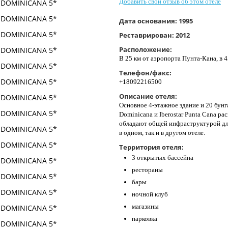
Добавить свой отзыв об этом отеле
Дата основания:
1995
Реставрирован:
2012
Расположение:
В 25 км от аэропорта Пунта-Кана, в 4
Телефон/факс:
+18092216500
Описание отеля:
Основное 4-этажное здание и 20 бунга
Dominicana и Iberostar Punta Cana р
обладают общей инфраструктурой дл
в одном, так и в другом отеле.
Территория отеля:
3 открытых бассейна
рестораны
бары
ночной клуб
магазины
парковка