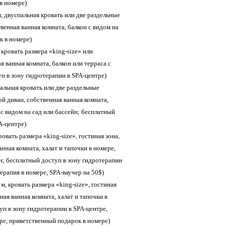
в номере)
 м, двуспальная кровать или две раздельные
венная ванная комната, балкон с видом на
к в номере)
, кровать размера «king-size» или
я ванная комната, балкон или терраса с
п в зону гидротерапии в SPA-центре)
спальная кровать или две раздельные
ой диван, собственная ванная комната,
 с видом на сад или бассейн; бесплатный
A-центре)
кровать размера «king-size», гостиная зона,
нная комната, халат и тапочки в номере,
йн; бесплатный доступ в зону гидротерапии
ерапия в номере, SPA-ваучер на 50$)
. м, кровать размера «king-size», гостиная
ная ванная комната, халат и тапочки в
уп в зону гидротерапии в SPA-центре,
ре, приветственный подарок в номере)