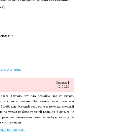
са)
есплатно
ы об отеле:
Оценка:
1
12.01.22
теле. Сказать, что это помойка, это не сказать
гом грязь и плесень. Постельное белье, халаты и
е безобразие. Каждый день одно и тоже же, скудный
ня по утрам не было горячей воды, на 4 день её не
а рецепшн закатывают глаза на любую жалобу. А
хотите смени ...
тзыв полностью...