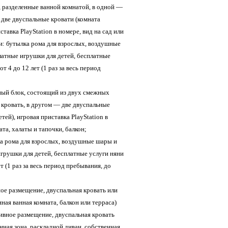
ы, разделенные ванной комнатой, в одной —
 две двуспальные кровати (комната
ставка PlayStation в номере, вид на сад или
и: бутылка рома для взрослых, воздушные
латные игрушки для детей, бесплатные
от 4 до 12 лет (1 раз за весь период
йный блок, состоящий из двух смежных
 кровать, в другом — две двуспальные
тей), игровая приставка PlayStation в
та, халаты и тапочки, балкон;
а рома для взрослых, воздушные шары и
игрушки для детей, бесплатные услуги няни
ет (1 раз за весь период пребывания, до
вное размещение, двуспальная кровать или
ная ванная комната, балкон или терраса)
люзивное размещение, двуспальная кровать
иная зона, раскладной диван, собственная