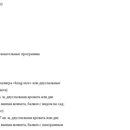
т)
влекательные программы
ь размера «king-size» или двуспальные
ната)
в. м, двуспальная кровать или две
ванная комната, балкон с видом на сад;
е)
7 кв. м, двуспальная кровать или две
 ванная комната, балкон с панорамным