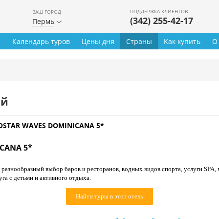
ПОДДЕРЖКА КЛИЕНТОВ
ВАШ ГОРОД
(342) 255-42-17
Пермь
ы
Календарь туров
Цены дня
Страны
Как купить
О
ей
OSTAR WAVES DOMINICANA 5*
CANA 5*
 разнообразный выбор баров и ресторанов, водных видов спорта, услуги SPA, м
га с детьми и активного отдыха.
Найти туры в этот отель