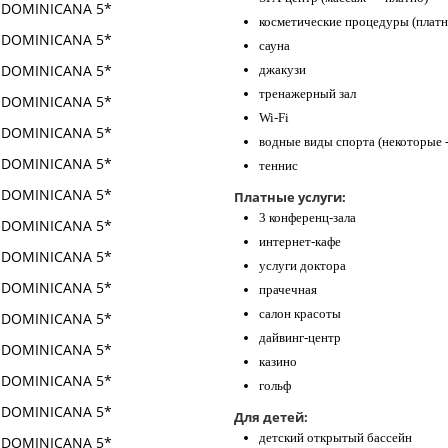
косметические процедуры (платн
сауна
джакузи
тренажерный зал
Wi-Fi
водные виды спорта (некоторые -
теннис
Платные услуги:
3 конференц-зала
интернет-кафе
услуги доктора
прачечная
салон красоты
дайвинг-центр
казино
гольф
Для детей:
детский открытый бассейн