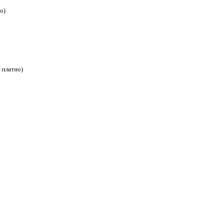
о)
 платно)