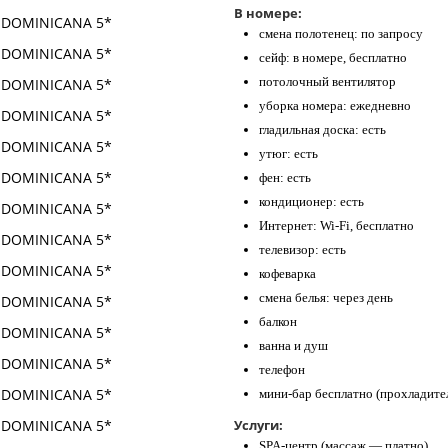
В номере:
смена полотенец: по запросу
сейф: в номере, бесплатно
потолочный вентилятор
уборка номера: ежедневно
гладильная доска: есть
утюг: есть
фен: есть
кондиционер: есть
Интернет: Wi-Fi, бесплатно
телевизор: есть
кофеварка
смена белья: через день
балкон
ванна и душ
телефон
мини-бар бесплатно (прохладител
Услуги:
SPA-центр (массаж — платно)