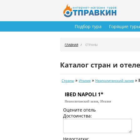
Подбор тура
Горящие тур
ГЛАВНАЯ
СТРАНЫ
Каталог стран и отел
»
»
»
Страны
Италия
Неаполитанский залив
IBED NAPOLI 1*
Неаполитанский залив,
Италия
Оцените отель
Достоинства:
Недостатки: