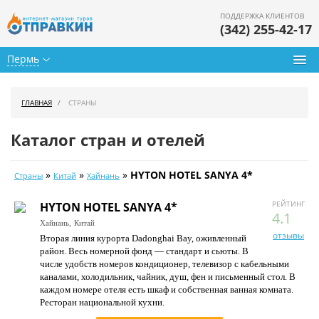
ПОДДЕРЖКА КЛИЕНТОВ
(342) 255-42-17
Пермь
Туры из Перми
ГЛАВНАЯ
СТРАНЫ
Подбор тура
Каталог стран и отелей
Горящие туры
»
»
»
HYTON HOTEL SANYA 4*
Страны
Китай
Хайнань
Календарь туров
РЕЙТИНГ
HYTON HOTEL SANYA 4*
Цены дня
4.1
Хайнань,
Китай
отзывы
Вторая линия курорта Dadonghai Bay, оживленный
Страны
район. Весь номерной фонд — стандарт и сьюты. В
числе удобств номеров кондиционер, телевизор с кабельными
Как купить
каналами, холодильник, чайник, душ, фен и письменный стол. В
каждом номере отеля есть шкаф и собственная ванная комната.
О нас
Ресторан национальной кухни.