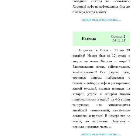
голодной никогда не оставалась.
Хороший кофе из кофемашины. Гид до
6 вечера всегда в холле.
читать отзыв полностью...
Оценка:
5
Надежда
06.11.25
Отдыхали в Отеле с 21 по 29
октября! Номер был на 12 этаже с
видом на отель Харман и море!!!
Расположение отеля, действительно,
замечательное!!! Все рядом: пляж,
торговые центры, набережная с
большим выбором кафе и ресторанов с
живой музыкой, главная площадь на
которой утром и вечером можно
присоединиться к одной из 4-5 групп
танцующих или занимающихся
китайской гимнастикой, автобусные
остановки и прочее! В номере все не
новое, но исправное. Пакетики с
черным и зеленым чаем, ...
читать отзыв полностью...