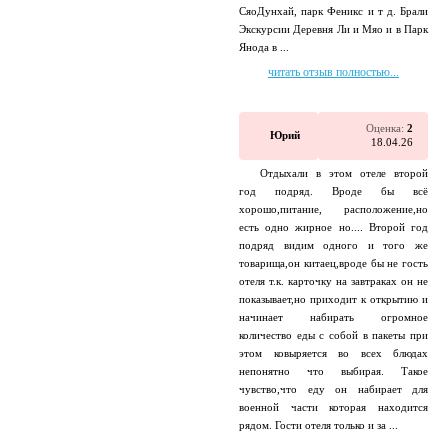
СяоДунхай, парк Феникс и т д. Брали
Экскурсии Деревня Ли и Мяо и в Парк
Янода в ...
читать отзыв полностью...
Оценка:
2
Юрий
18.04.26
Отдыхали в этом отеле второй
год подряд. Вроде бы всё
хорошо,питание, расположение,но
есть одно жирное но.... Второй год
подряд видим одного и того же
товарища,он китаец,вроде бы не гость
отеля т.к. карточку на завтраках он не
показывает,но приходит к открытию и
начинает набирать огромное
количество еды с собой в пакеты при
этом ковыряется во всех блюдах
непонятно что выбирая. Такое
чувство,что еду он набирает для
военной части которая находится
рядом. Гости отеля только и за ...