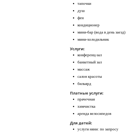
тапочки
душ
фен
кондиционер
мини-бар (вода в день заезд)
мини-холодильник
Услуги:
конференц-зал
банкетный зал
массаж
салон красоты
бильярд
Платные услуги:
прачечная
химчистка
аренда велосипедов
Для детей:
услуги няни: по запросу