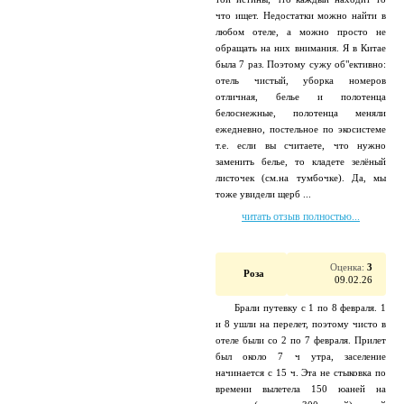
что ищет. Недостатки можно найти в
любом отеле, а можно просто не
обращать на них внимания. Я в Китае
была 7 раз. Поэтому сужу об"ективно:
отель чистый, уборка номеров
отличная, белье и полотенца
белоснежные, полотенца меняли
ежедневно, постельное по экосистеме
т.е. если вы считаете, что нужно
заменить белье, то кладете зелёный
листочек (см.на тумбочке). Да, мы
тоже увидели щерб ...
читать отзыв полностью...
Оценка:
3
Роза
09.02.26
Брали путевку с 1 по 8 февраля. 1
и 8 ушли на перелет, поэтому чисто в
отеле были со 2 по 7 февраля. Прилет
был около 7 ч утра, заселение
начинается с 15 ч. Эта не стыковка по
времени вылетела 150 юаней на