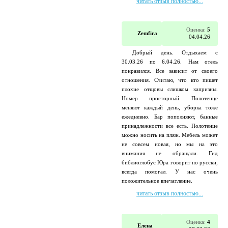
читать отзыв полностью...
Оценка:
5
Zemfira
04.04.26
Добрый день. Отдыхаем с
30.03.26 по 6.04.26. Нам отель
понравился. Все зависит от своего
отношения. Считаю, что кто пишет
плохие отщовы слишком капризны.
Номер просторный. Полотенце
меняют каждый день, уборка тоже
ежедневно. Бар пополняют, банные
принадлежности все есть. Полотенце
можно носить на пляж. Мебель может
не совсем новая, но мы на это
внимания не обращали. Гид
библиоглобус Юра говорит по русски,
всегда помогал. У нас очень
положительное впечатление.
читать отзыв полностью...
Оценка:
4
Елена