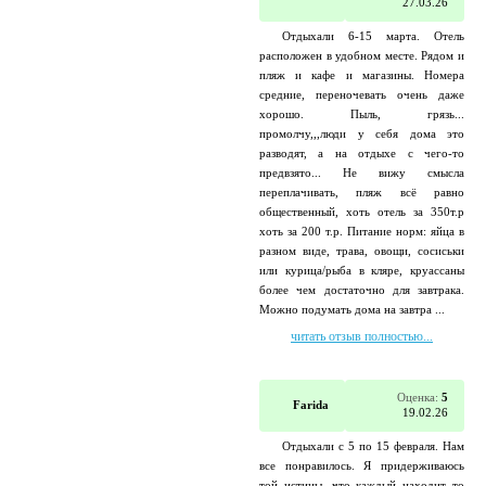
27.03.26
Отдыхали 6-15 марта. Отель
расположен в удобном месте. Рядом и
пляж и кафе и магазины. Номера
средние, переночевать очень даже
хорошо. Пыль, грязь...
промолчу,,,люди у себя дома это
разводят, а на отдыхе с чего-то
предвзято... Не вижу смысла
переплачивать, пляж всё равно
общественный, хоть отель за 350т.р
хоть за 200 т.р. Питание норм: яйца в
разном виде, трава, овощи, сосиськи
или курица/рыба в кляре, круассаны
более чем достаточно для завтрака.
Можно подумать дома на завтра ...
читать отзыв полностью...
Оценка:
5
Farida
19.02.26
Отдыхали с 5 по 15 февраля. Нам
все понравилось. Я придерживаюсь
той истины, что каждый находит то