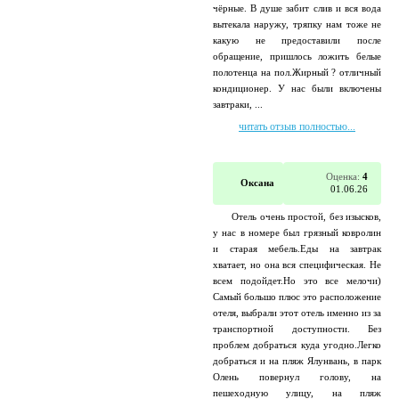
чёрные. В душе забит слив и вся вода
вытекала наружу, тряпку нам тоже не
какую не предоставили после
обращение, пришлось ложить белые
полотенца на пол.Жирный ? отличный
кондиционер. У нас были включены
завтраки, ...
читать отзыв полностью...
Оценка:
4
Оксана
01.06.26
Отель очень простой, без изысков,
у нас в номере был грязный ковролин
и старая мебель.Еды на завтрак
хватает, но она вся специфическая. Не
всем подойдет.Но это все мелочи)
Самый большо плюс это расположение
отеля, выбрали этот отель именно из за
транспортной доступности. Без
проблем добраться куда угодно.Легко
добраться и на пляж Ялунвань, в парк
Олень повернул голову, на
пешеходную улицу, на пляж