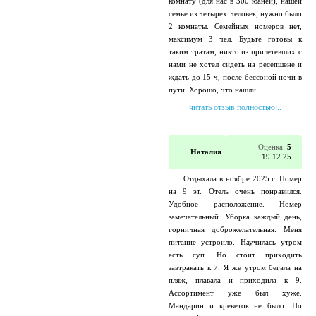
комнату (для нас в 300 юаней), нашей
семье из четырех человек, нужно было
2 комнаты. Семейных номеров нет,
максимум 3 чел. Будьте готовы к
таким тратам, никто из прилетевших с
нами не хотел сидеть на ресепшене и
ждать до 15 ч, после бессоной ночи в
пути. Хорошо, что нашли ...
читать отзыв полностью...
Оценка:
5
Наталия
19.12.25
Отдыхала в ноябре 2025 г. Номер
на 9 эт. Отель очень понравился.
Удобное расположение. Номер
замечательный. Уборка каждый день,
горничная доброжелательная. Меня
питание устроило. Научилась утром
есть суп. Но стоит приходить
завтракать к 7. Я же утром бегала на
пляж, плавала и приходила к 9.
Ассортимент уже был хуже.
Мандарин и креветок не было. Но