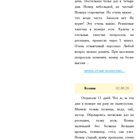
день. Постельное белье раз в четыре
дня. Номер небольшой, но чистый.
Номера староватые. Но очень важно ,
что везде чисто. Запахов нет. Не
курят! Это очень важно. Резиновые
тапочки в номере есть. Халаты и
отельные тапочки попросила на
ресепшен, принесли через 5 минут.
Очень отзывчивый персонал. Любой
вопрос можно решить. При заселении
попросила поменять номер на более
высоки ...
читать отзыв полностью...
Ксения
02.08.26
Отдыхали 11 дней. Что ж, за эти
дни в номере ни разу не пылесосили.
Меняли только поленца, воду, чай,
мусор. Обращались несколько раз на
ресепшен, толку ноль. Номер
маленький без болкона. Большая
кровать, телевизор, стол, сан узел.
Номер старый, ковёр прокурин, стены