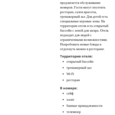
предлагается обслуживание
номеров. Гости могут посетить
ресторан, салон красоты,
тренажерный зал. Для детей есть
специальные игровые зоны. На
территории отеля есть открытый
бассейн с зоной для загара. Отель
подходит для людей с
ограниченными возможностями.
Попробовать новые блюда и
отдохнуть можно в ресторане.
Территория отеля:
открытый бассейн
тренажерный зал
Wi-Fi
ресторан
В номере:
сейф
халат
банные принадлежности
телевизор