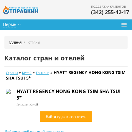
ПОДДЕРЖКА КЛИЕНТОВ
(342) 255-42-17
Пермь
Туры из Перми
ГЛАВНАЯ
СТРАНЫ
Подбор тура
Каталог стран и отелей
Горящие туры
»
»
»
HYATT REGENCY HONG KONG TSIM
Страны
Китай
Гонконг
Календарь туров
SHA TSUI 5*
Цены дня
HYATT REGENCY HONG KONG TSIM SHA TSUI
5*
Страны
Гонконг,
Китай
Как купить
Найти туры в этот отель
О нас
Добавить свой отзыв об этом отеле