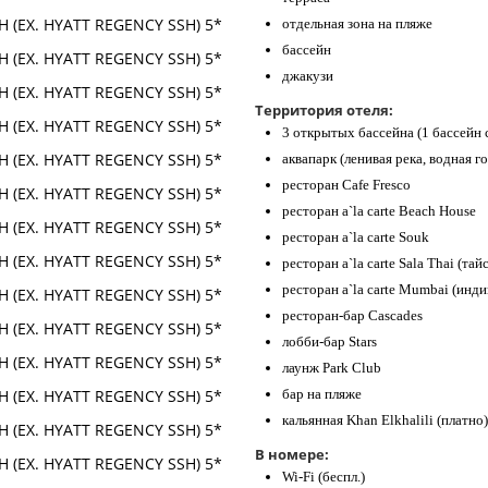
отдельная зона на пляже
бассейн
джакузи
Территория отеля:
3 открытых бассейна (1 бассейн 
аквапарк (ленивая река, водная г
ресторан Cafe Fresco
ресторан a`la carte Beach House
ресторан a`la carte Souk
ресторан a`la carte Sala Thai (тай
ресторан a`la carte Mumbai (инди
ресторан-бар Cascades
лобби-бар Stars
лаунж Park Club
бар на пляже
кальянная Khan Elkhalili (платно)
В номере:
Wi-Fi (беспл.)