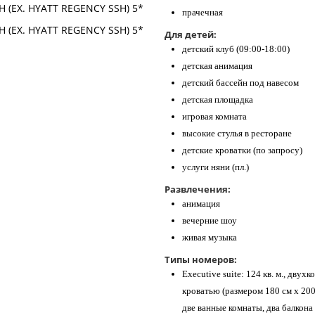
прачечная
Для детей:
детский клуб (09:00-18:00)
детская анимация
детский бассейн под навесом
детская площадка
игровая комната
высокие стулья в ресторане
детские кроватки (по запросу)
услуги няни (пл.)
Развлечения:
анимация
вечерние шоу
живая музыка
Типы номеров:
Executive suite: 124 кв. м., дву
кроватью (размером 180 см х 200 
две ванные комнаты, два балкона