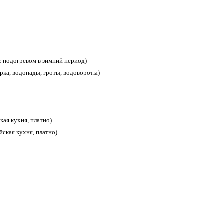
с подогревом в зимний период)
орка, водопады, гроты, водовороты)
ская кухня, платно)
йская кухня, платно)