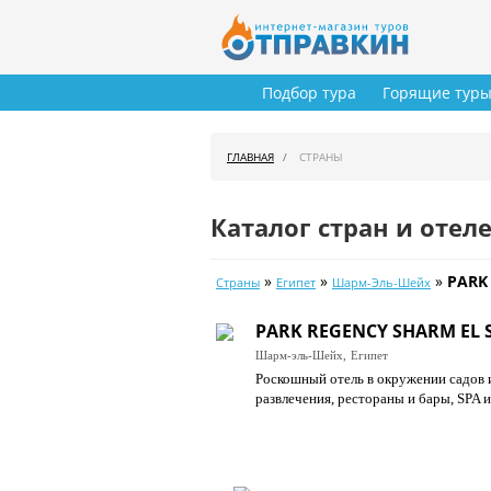
Подбор тура
Горящие тур
ГЛАВНАЯ
СТРАНЫ
Каталог стран и отел
»
»
»
PARK 
Страны
Египет
Шарм-Эль-Шейх
PARK REGENCY SHARM EL S
Шарм-эль-Шейх,
Египет
Роскошный отель в окружении садов 
развлечения, рестораны и бары, SPA 