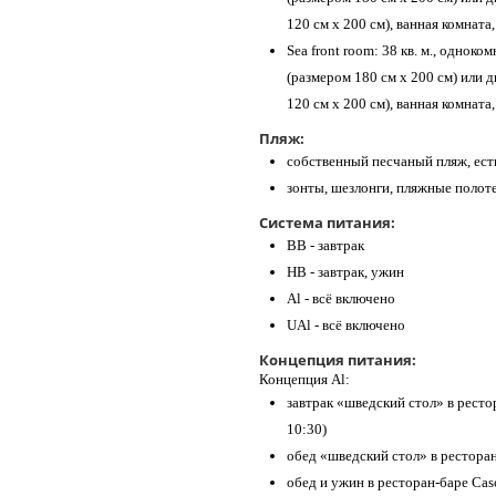
120 см х 200 см), ванная комната,
Sea front room: 38 кв. м., однок
(размером 180 см х 200 см) или
120 см х 200 см), ванная комната,
Пляж:
собственный песчаный пляж, ест
зонты, шезлонги, пляжные полот
Система питания:
BB - завтрак
НВ - завтрак, ужин
Al - всё включено
UAl - всё включено
Концепция питания:
Концепция Al:
завтрак «шведский стол» в рестор
10:30)
обед «шведский стол» в ресторан
обед и ужин в ресторан-баре Cas