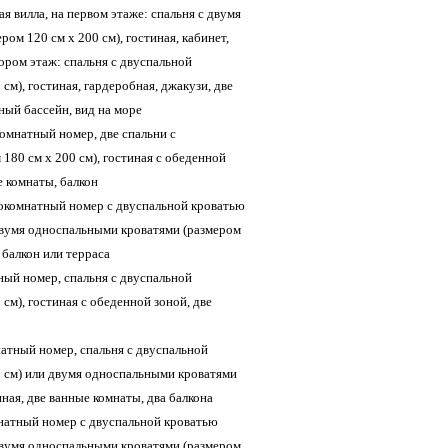
ная вилла, на первом этаже: спальня с двумя
ом 120 см х 200 см), гостиная, кабинет,
тором этаж: спальня с двуспальной
см), гостиная, гардеробная, джакузи, две
ный бассейн, вид на море
хкомнатный номер, две спальни с
180 см х 200 см), гостиная с обеденной
е комнаты, балкон
днокомнатный номер с двуспальной кроватью
 двумя односпальными кроватями (размером
, балкон или терраса
атный номер, спальня с двуспальной
см), гостиная с обеденной зоной, две
мнатный номер, спальня с двуспальной
0 см) или двумя односпальными кроватями
иная, две ванные комнаты, два балкона
омнатный номер с двуспальной кроватью
 двумя односпальными кроватями (размером