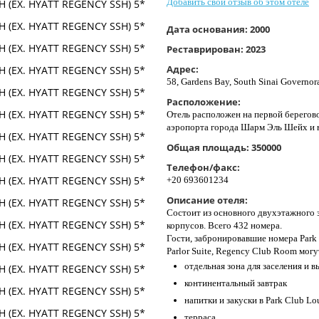
Добавить свой отзыв об этом отеле
Дата основания:
2000
Реставрирован:
2023
Адрес:
58, Gardens Bay, South Sinai Governor
Расположение:
Отель расположен на первой береговой
аэропорта города Шарм Эль Шейх и в 
Общая площадь:
350000
Телефон/факс:
+20 693601234
Описание отеля:
Cостоит из основного двухэтажного 
корпусов. Всего 432 номера.
Гости, забронировавшие номера Park C
Parlor Suite, Regency Club Room мог
отдельная зона для заселения и в
континентальный завтрак
напитки и закуски в Park Club L
терраса