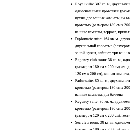
Royal villa: 307 кв. м., двухэтаж
односпальными кроватями (размер
кухня, две ванные комнаты, на в
кроватью (размером 180 см х 200 
ванные комнаты, терраса, приват
Diplomatic suite: 164 кв. м., дву
двуспальной кроватью (размером 
зоной, кухня, кабинет, три ванны
Regency club room: 38 кв. м., о
(размером 180 см х 200 см) или
120 см х 200 см), ванная комната
Parlor suite: 85 кв. м., двухкомн
кроватью (размером 180 см х 200 
ванные комнаты, два балкона
Regency suite: 80 кв. м., двухко
кроватью (размером 180 см х 20
(размером 120 см х 200 см), гост
Sea view room: 38 кв. м., однок
(размером 180 см х 200 см) или