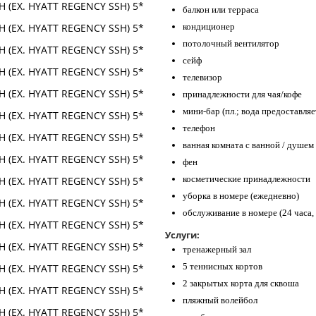
балкон или терраса
кондиционер
потолочный вентилятор
сейф
телевизор
принадлежности для чая/кофе
мини-бар (пл.; вода предоставляе
телефон
ванная комната с ванной / душем
фен
косметические принадлежности
уборка в номере (ежедневно)
обслуживание в номере (24 часа, 
Услуги:
тренажерный зал
5 теннисных кортов
2 закрытых корта для сквоша
пляжный волейбол