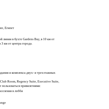
ate, Египет
 линии в бухте Gardens Bay, в 10 км от
3 км от центра города.
здания и комплекса двух- и трехэтажных
lub Room, Regency Suite, Executive Suite,
ут пользоваться привилегиями:
ыселения в лобби
ounge