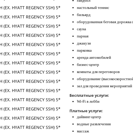
гандбол
настольный теннис
бильярд
оборудованная беговая дорожка (
сауна
парная
джакузи
парковка
аренда автомобилей
бизнес-центр
комнаты для переговоров
оборудование (высокоскоростной
зал для проведения мероприятий 
Бесплатные услуги:
Wi-Fi в лобби
Платные услуги:
дайвинг-центр
водные развлечения
массаж