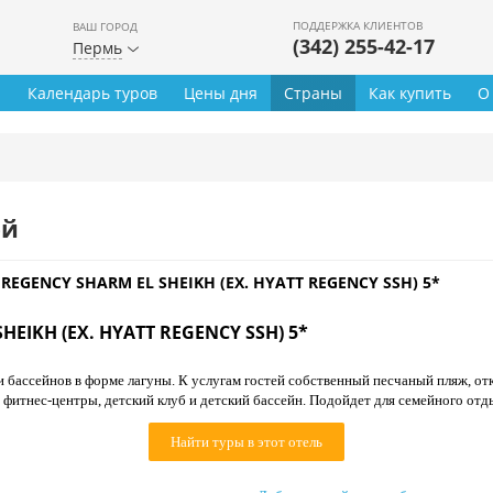
ПОДДЕРЖКА КЛИЕНТОВ
ВАШ ГОРОД
(342) 255-42-17
Пермь
ы
Календарь туров
Цены дня
Страны
Как купить
О
ей
REGENCY SHARM EL SHEIKH (EX. HYATT REGENCY SSH) 5*
HEIKH (EX. HYATT REGENCY SSH) 5*
и бассейнов в форме лагуны. К услугам гостей собственный песчаный пляж, о
и фитнес-центры, детский клуб и детский бассейн. Подойдет для семейного отд
Найти туры в этот отель