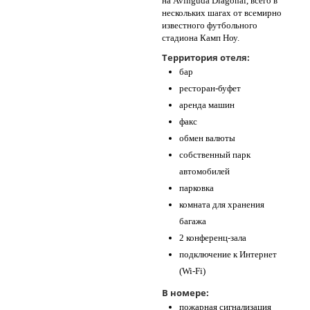
на Avinguda Diagonal, всего в
нескольких шагах от всемирно
известного футбольного
стадиона Камп Ноу.
Территория отеля:
бар
ресторан-буфет
аренда машин
факс
обмен валюты
собственный парк
автомобилей
парковка
комната для хранения
багажа
2 конференц-зала
подключение к Интернет
(Wi-Fi)
В номере:
пожарная сигнализация