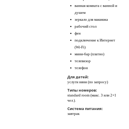
ванная комната с ванной и
душем
зеркало для макияжа
рабочий стол
фен
подключение к Интернет
(Wi-Fi)
мини-бар (платно)
телевизор
телефон
Для детей:
услуги няни (по запросу)
Типы номеров:
standard room (макс. 3 или 2+1
чел.).
Система питания:
завтрак