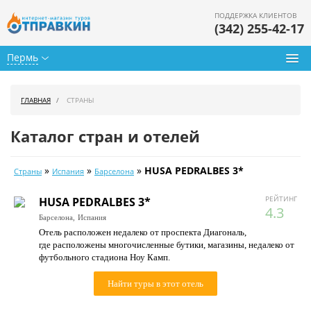
ПОДДЕРЖКА КЛИЕНТОВ
(342) 255-42-17
Пермь
Туры из Перми
ГЛАВНАЯ
СТРАНЫ
Подбор тура
Каталог стран и отелей
Горящие туры
»
»
»
HUSA PEDRALBES 3*
Страны
Испания
Барселона
Календарь туров
РЕЙТИНГ
HUSA PEDRALBES 3*
Цены дня
4.3
Барселона,
Испания
Отель расположен недалеко от проспекта Диагональ,
Страны
где расположены многочисленные бутики, магазины, недалеко от
футбольного стадиона Ноу Камп.
Как купить
Найти туры в этот отель
О нас