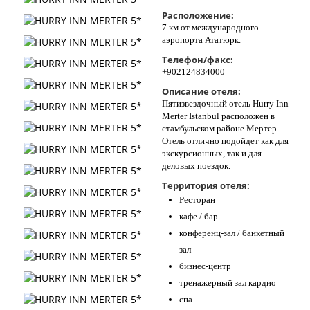
Контакты
Расположение:
7 км от международного
аэропорта Ататюрк.
Телефон/факс:
+902124834000
Описание отеля:
Пятизвездочный отель Hurry Inn
Merter Istanbul расположен в
стамбульском районе Мертер.
Отель отлично подойдет как для
экскурсионных, так и для
деловых поездок.
Территория отеля:
Ресторан
кафе / бар
конференц-зал / банкетный
зал
бизнес-центр
тренажерный зал кардио
спа