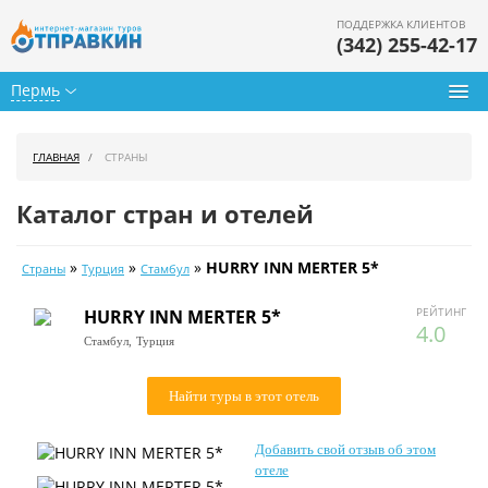
ПОДДЕРЖКА КЛИЕНТОВ
(342) 255-42-17
Пермь
Туры из Перми
ГЛАВНАЯ
СТРАНЫ
Подбор тура
Каталог стран и отелей
Горящие туры
»
»
»
HURRY INN MERTER 5*
Страны
Турция
Стамбул
Календарь туров
РЕЙТИНГ
HURRY INN MERTER 5*
Цены дня
4.0
Стамбул,
Турция
Страны
Найти туры в этот отель
Как купить
Добавить свой отзыв об этом
О нас
отеле