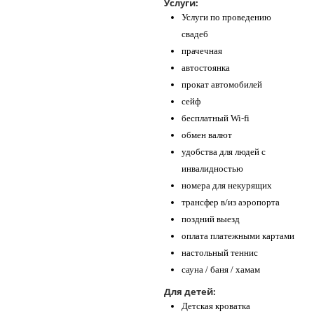
Услуги:
Услуги по проведению
свадеб
прачечная
автостоянка
прокат автомобилей
сейф
бесплатный Wi-fi
обмен валют
удобства для людей с
инвалидностью
номера для некурящих
трансфер в/из аэропорта
поздний выезд
оплата платежными картами
настольный теннис
сауна / баня / хамам
Для детей:
Детская кроватка