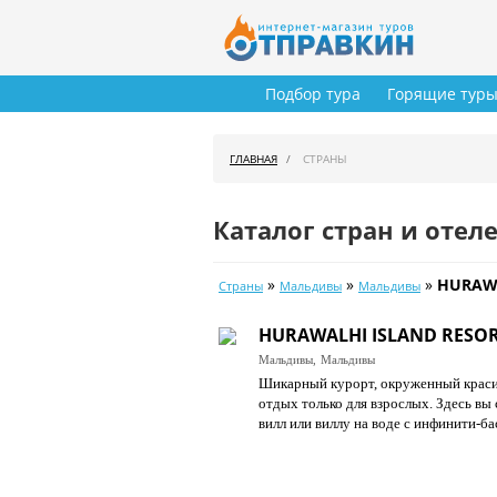
Подбор тура
Горящие тур
ГЛАВНАЯ
СТРАНЫ
Каталог стран и отел
»
»
»
HURAWA
Страны
Мальдивы
Мальдивы
HURAWALHI ISLAND RESOR
Мальдивы,
Мальдивы
Шикарный курорт, окруженный краси
отдых только для взрослых. Здесь вы
вилл или виллу на воде с инфинити-б