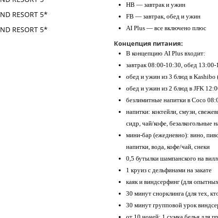
HB — завтрак и ужин
FB — завтрак, обед и ужин
AI Plus — все включено плюс
Концепция питания:
В концепцию AI Plus входит:
завтрак 08:00-10:30, обед 13:00-
обед и ужин из 3 блюд в Kashibo
обед и ужин из 2 блюд в JFK 12:
безлимитные напитки в Coco 08:0
напитки: коктейли, смузи, свежев
сидр, чай/кофе, безалкогольные н
мини-бар (ежедневно): вино, пиво
напитки, вода, кофе/чай, снеки
0,5 бутылки шампанского на вил
1 круиз с дельфинами на закате
каяк и виндсерфинг (для опытны
30 минут снорклинга (для тех, кт
30 минут групповой урок виндс
от 10 ночей: 1 сумка белья для п