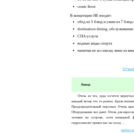
сеанс йоги
В концепцию НЕ входит:
обед из 5 блюд и ужин из 7 блюд
destination dining, обслуживание
СПА-услуги
водные виды спорта
напитки не из списка, вино из ви
Отзыв
Анвар
Отель из тех, куда хочется вернутьс
каждый вечер что то разное, брали питани
Предупредительный персонал. Очень кра
Оборудование все дают. Отель для взросл
человек на острове, хотя номерной 
гидросамолет привез нас на сосед ...
читать о