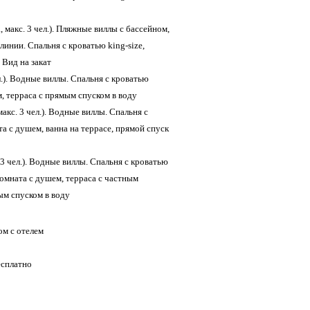
м., макс. 3 чел.). Пляжные виллы с бассейном,
инии. Спальня с кроватью king-size,
 Вид на закат
чел.). Водные виллы. Спальня с кроватью
м, терраса с прямым спуском в воду
 макс. 3 чел.). Водные виллы. Спальня с
та с душем, ванна на террасе, прямой спуск
с. 3 чел.). Водные виллы. Спальня с кроватью
 комната с душем, терраса с частным
ым спуском в воду
м с отелем
есплатно