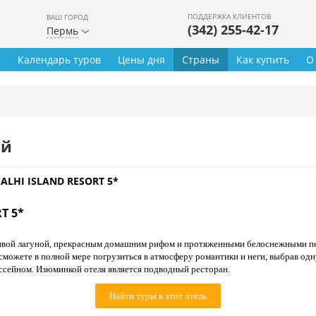
ПОДДЕРЖКА КЛИЕНТОВ
ВАШ ГОРОД
(342) 255-42-17
Пермь
ы
Календарь туров
Цены дня
Страны
Как купить
О
ей
LHI ISLAND RESORT 5*
T 5*
вой лагуной, прекрасным домашним рифом и протяженными белоснежными пе
 сможете в полной мере погрузиться в атмосферу романтики и неги, выбрав о
ассейном. Изюминкой отеля является подводный ресторан.
Найти туры в этот отель