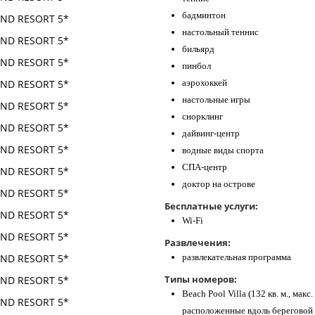
бадминтон
настольный теннис
бильярд
пинбол
аэрохоккей
настольные игры
снорклинг
дайвинг-центр
водные виды спорта
СПА-центр
доктор на острове
Бесплатные услуги:
Wi-Fi
Развлечения:
развлекательная программа
Типы номеров:
Beach Pool Villa (132 кв. м., мак
расположенные вдоль береговой л