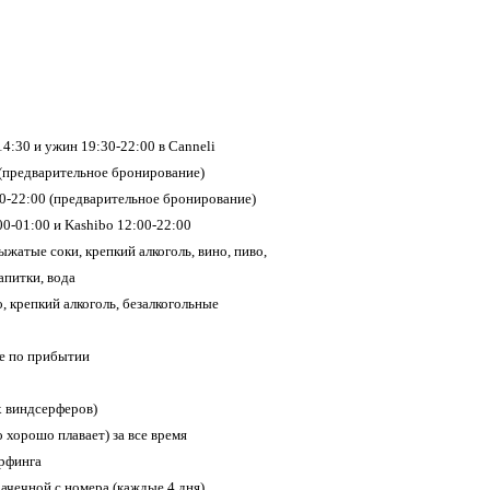
14:30 и ужин 19:30-22:00 в Canneli
 (предварительное бронирование)
00-22:00 (предварительное бронирование)
0-01:00 и Kashibo 12:00-22:00
ыжатые соки, крепкий алкоголь, вино, пиво,
апитки, вода
, крепкий алкоголь, безалкогольные
ле по прибытии
х виндсерферов)
о хорошо плавает) за все время
ерфинга
рачечной с номера (каждые 4 дня)