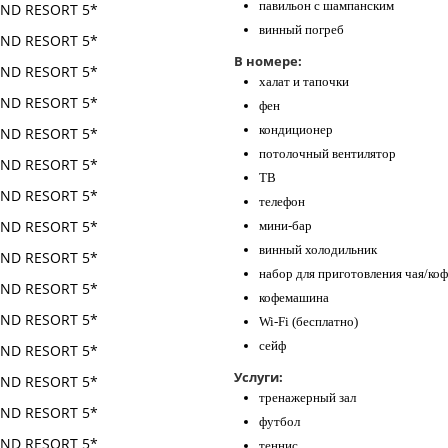
павильон с шампанским
винный погреб
В номере:
халат и тапочки
фен
кондиционер
потолочный вентилятор
ТВ
телефон
мини-бар
винный холодильник
набор для приготовления чая/коф
кофемашина
Wi-Fi (бесплатно)
сейф
Услуги:
тренажерный зал
футбол
теннис