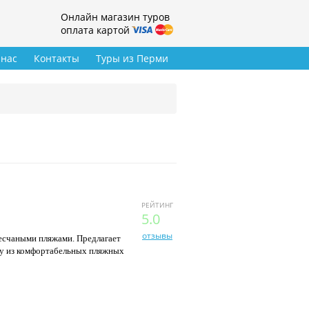
Онлайн магазин туров
оплата картой
 нас
Контакты
Туры из Перми
РЕЙТИНГ
5.0
отзывы
счаными пляжами. Предлагает
дну из комфортабельных пляжных