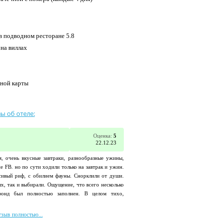
 в подводном ресторане 5.8
 на виллах
нной карты
ы об отеле:
Оценка:
5
22.12.23
я, очень вкусные завтраки, разнообразные ужины,
е FB. но по сути ходили только на завтрак и ужин.
сивый риф, с обилием фауны. Снорклили от души.
ых, так и выбирали. Ощущение, что всего несколько
фонд был полностью заполнен. В целом тихо,
тзыв полностью...