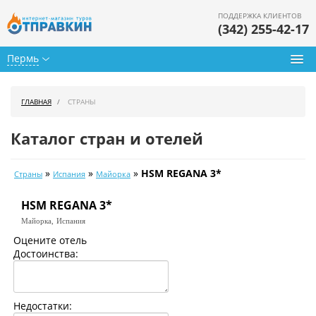
ПОДДЕРЖКА КЛИЕНТОВ
(342) 255-42-17
Пермь
Туры из Перми
ГЛАВНАЯ
СТРАНЫ
Подбор тура
Каталог стран и отелей
Горящие туры
»
»
»
HSM REGANA 3*
Страны
Испания
Майорка
Календарь туров
HSM REGANA 3*
Цены дня
Майорка,
Испания
Страны
Оцените отель
Достоинства:
Как купить
О нас
Недостатки: