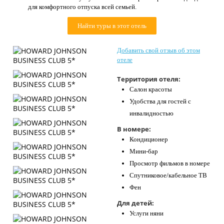
для комфортного отпуска всей семьей.
Контакты
Найти туры в этот отель
Добавить свой отзыв об этом
отеле
Территория отеля:
Салон красоты
Удобства для гостей с
инвалидностью
В номере:
Кондиционер
Мини-бар
Просмотр фильмов в номере
Спутниковое/кабельное ТВ
Фен
Для детей:
Услуги няни