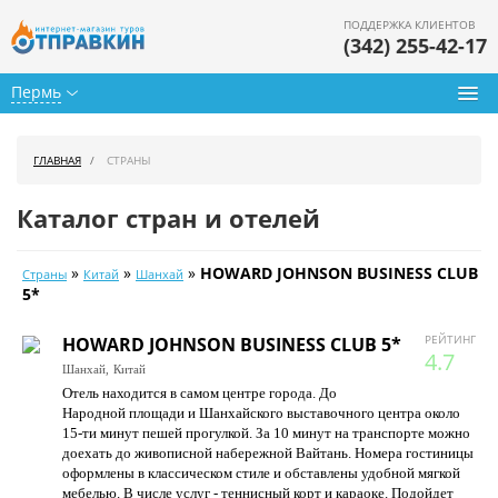
ПОДДЕРЖКА КЛИЕНТОВ
(342) 255-42-17
Пермь
Туры из Перми
ГЛАВНАЯ
СТРАНЫ
Подбор тура
Каталог стран и отелей
Горящие туры
»
»
»
HOWARD JOHNSON BUSINESS CLUB
Страны
Китай
Шанхай
Календарь туров
5*
Цены дня
РЕЙТИНГ
HOWARD JOHNSON BUSINESS CLUB 5*
4.7
Шанхай,
Китай
Страны
Отель находится в самом центре города. До
Народной площади и Шанхайского выставочного центра около
Как купить
15-ти минут пешей прогулкой. За 10 минут на транспорте можно
доехать до живописной набережной Вайтань. Номера гостиницы
О нас
оформлены в классическом стиле и обставлены удобной мягкой
мебелью. В числе услуг - теннисный корт и караоке. Подойдет