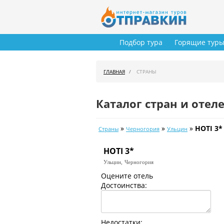
Подбор тура
Горящие тур
ГЛАВНАЯ
СТРАНЫ
Каталог стран и отел
»
»
»
HOTI 3*
Страны
Черногория
Ульцин
HOTI 3*
Ульцин,
Черногория
Оцените отель
Достоинства:
Недостатки: