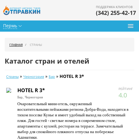
ПОДДЕРЖКА КЛИЕНТОВ
(342) 255-42-17
Пермь
Туры из Перми
ГЛАВНАЯ
СТРАНЫ
Подбор тура
Каталог стран и отелей
Горящие туры
»
»
»
HOTEL R 3*
Страны
Черногория
Бар
Календарь туров
РЕЙТИНГ
HOTEL R 3*
Цены дня
4.0
Бар,
Черногория
Очаровательный мини-отель, окруженный
Страны
восхитительными пейзажами региона Добра-Вода, находится в
тихом поселке Кунье и имеет удобный выход на собственный
Как купить
пляж. Для гостей - светлые номера в современном стиле,
апартаменты с кухней, ресторан на террасе. Замечательный
О нас
выбор для спокойного пляжного отпуска на побережье
Адриатики.