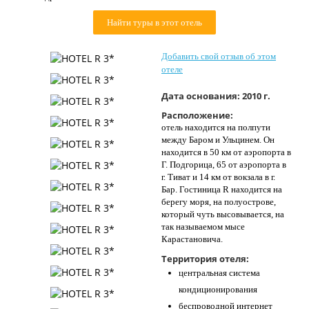
Контакты
Найти туры в этот отель
Добавить свой отзыв об этом
отеле
Дата основания:
2010 г.
Расположение:
отель находится на полпути
между Баром и Ульцинем. Он
находится в 50 км от аэропорта в
Г. Подгорица, 65 от аэропорта в
г. Тиват и 14 км от вокзала в г.
Бар. Гостиница R находится на
берегу моря, на полуострове,
который чуть высовывается, на
так называемом мысе
Карастановича.
Территория отеля:
центральная система
кондиционирования
беспроводной интернет