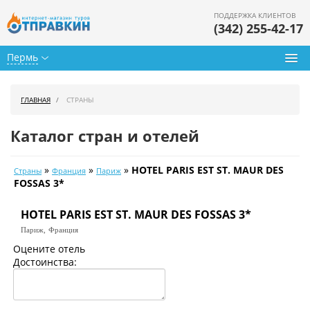
ПОДДЕРЖКА КЛИЕНТОВ
(342) 255-42-17
Пермь
Туры из Перми
ГЛАВНАЯ
СТРАНЫ
Подбор тура
Каталог стран и отелей
Горящие туры
»
»
»
HOTEL PARIS EST ST. MAUR DES
Страны
Франция
Париж
Календарь туров
FOSSAS 3*
Цены дня
HOTEL PARIS EST ST. MAUR DES FOSSAS 3*
Париж,
Франция
Страны
Оцените отель
Достоинства:
Как купить
О нас