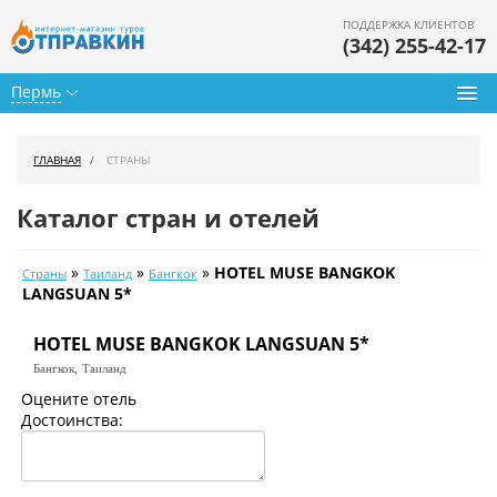
ПОДДЕРЖКА КЛИЕНТОВ
(342) 255-42-17
Пермь
Туры из Перми
ГЛАВНАЯ
СТРАНЫ
Подбор тура
Каталог стран и отелей
Горящие туры
»
»
»
HOTEL MUSE BANGKOK
Страны
Таиланд
Бангкок
Календарь туров
LANGSUAN 5*
Цены дня
HOTEL MUSE BANGKOK LANGSUAN 5*
Бангкок,
Таиланд
Страны
Оцените отель
Достоинства:
Как купить
О нас