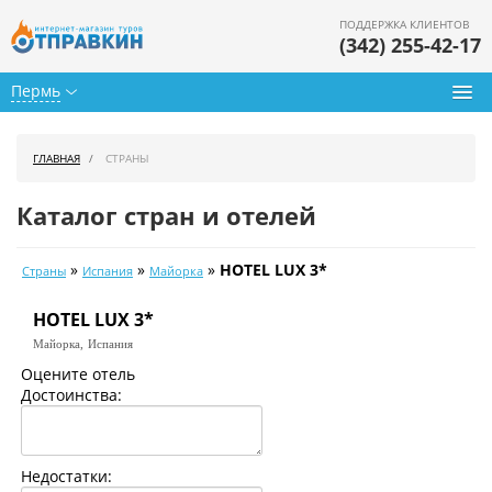
ПОДДЕРЖКА КЛИЕНТОВ
(342) 255-42-17
Пермь
Туры из Перми
ГЛАВНАЯ
СТРАНЫ
Подбор тура
Каталог стран и отелей
Горящие туры
»
»
»
HOTEL LUX 3*
Страны
Испания
Майорка
Календарь туров
HOTEL LUX 3*
Цены дня
Майорка,
Испания
Страны
Оцените отель
Достоинства:
Как купить
О нас
Недостатки: