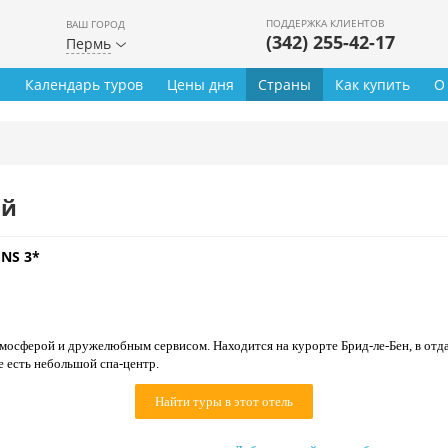
ПОДДЕРЖКА КЛИЕНТОВ
ВАШ ГОРОД
(342) 255-42-17
Пермь
ы
Календарь туров
Цены дня
Страны
Как купить
О
ей
INS 3*
осферой и дружелюбным сервисом. Находится на курорте Брид-ле-Бен, в отдал
е есть небольшой спа-центр.
Найти туры в этот отель