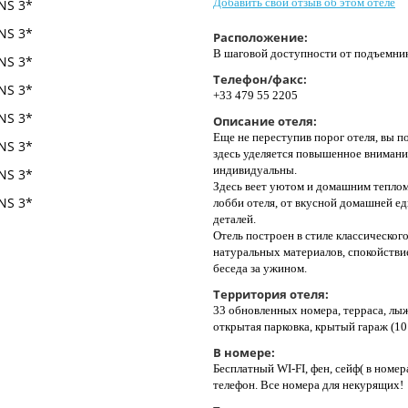
Добавить свой отзыв об этом отеле
Расположение:
В шаговой доступности от подъемник
Телефон/факс:
+33 479 55 2205
Описание отеля:
Еще не переступив порог отеля, вы п
здесь уделяется повышенное внимание
индивидуальны.
Здесь веет уютом и домашним теплом 
лобби отеля, от вкусной домашней ед
деталей.
Отель построен в стиле классическог
натуральных материалов, спокойствие
беседа за ужином.
Территория отеля:
33 обновленных номера, терраса, лы
открытая парковка, крытый гараж (10 
В номере:
Бесплатный WI-FI, фен, сейф( в номера
телефон. Все номера для некурящих!