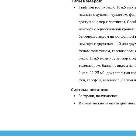
Типы номеров:
Tradition room- около 18м2- мах 
комната с душем и туалетом, фен,
доступ в номер с лестницы. Comfo
комфорт с односпальной кровать
балконом с видом на юг. Comfort 
комфорт с двухспальной или дву
феном, телефоном, телевизором, б
около 15м2- номер супериор с о
телевизором, балкон с видом на ю
2 чел- 22-25 м2, двухспальная кр
фен, телефон, телевизор, балкон и
Система питания:
Завтраки, полупансион.
В отеле можно заказать диетичес