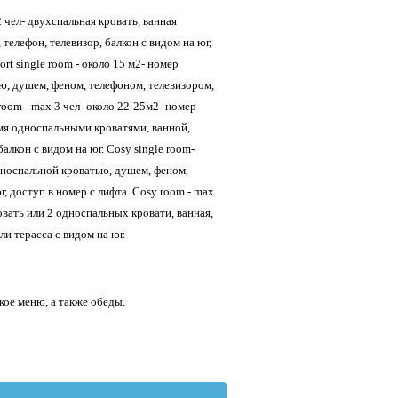
2 чел- двухспальная кровать, ванная
 телефон, телевизор, балкон с видом на юг,
rt single room - около 15 м2- номер
ю, душем, феном, телефоном, телевизором,
room - max 3 чел- около 22-25м2- номер
мя односпальными кроватями, ванной,
алкон с видом на юг. Cosy single room-
дноспальной кроватью, душем, феном,
г, доступ в номер с лифта. Cosy room - max
овать или 2 односпальных кровати, ванная,
ли терасса с видом на юг.
кое меню, а также обеды.