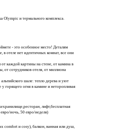
а Olympic и термального комплекса.
оймете - это особенное место! Деталям
, в отеле нет идентичных комнат, все они
от каждой картины на стене, от камина в
ы, от сотрудников отеля, от миллиона
о альпийского шале: тепло дерева и уют
 у горящего огня в камине и неторопливая
жехранилище,ресторан, лифт,бесплатная
евро/ночь, 50 евро/неделя)
х comfort и cosy), балкон, ванная или душ,