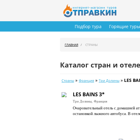
Подбор тура
Горящие тур
ГЛАВНАЯ
СТРАНЫ
Каталог стран и отел
»
»
»
LES BA
Страны
Франция
Три Долины
LES BAINS 3*
Три Долины,
Франция
Очаровательный отель с домашней атм
остановкой лыжного автобуса. В отел