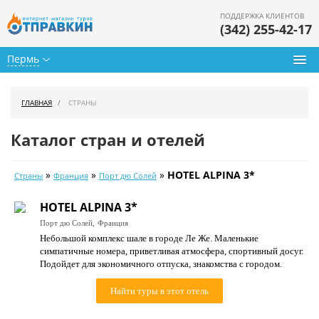
ПОДДЕРЖКА КЛИЕНТОВ
(342) 255-42-17
Пермь
Туры из Перми
ГЛАВНАЯ
СТРАНЫ
Подбор тура
Каталог стран и отелей
Горящие туры
»
»
»
HOTEL ALPINA 3*
Страны
Франция
Порт дю Солей
Календарь туров
HOTEL ALPINA 3*
Цены дня
Порт дю Солей,
Франция
Небольшой комплекс шале в городе Ле Же. Маленькие
Страны
симпатичные номера, приветливая атмосфера, спортивный досуг.
Подойдет для экономичного отпуска, знакомства с городом.
Как купить
Найти туры в этот отель
О нас