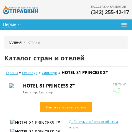
ПОДДЕРЖКА КЛИЕНТОВ
(342) 255-42-17
Пермь
Туры из Перми
ГЛАВНАЯ
СТРАНЫ
Подбор тура
Каталог стран и отелей
Горящие туры
»
»
»
HOTEL 81 PRINCESS 2*
Страны
Сингапур
Сингапур
Календарь туров
РЕЙТИНГ
HOTEL 81 PRINCESS 2*
Цены дня
4.5
Сингапур,
Сингапур
Страны
Найти туры в этот отель
Как купить
Добавить свой отзыв об этом
О нас
отеле