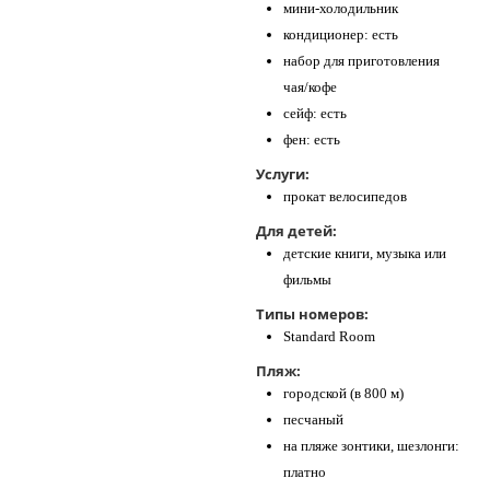
мини-холодильник
кондиционер: есть
набор для приготовления
чая/кофе
сейф: есть
фен: есть
Услуги:
прокат велосипедов
Для детей:
детские книги, музыка или
фильмы
Типы номеров:
Standard Room
Пляж:
городской (в 800 м)
песчаный
на пляже зонтики, шезлонги:
платно