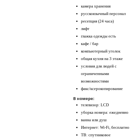
камера хранения
русскоязычный персонал
ресепция (24 часа)
лифт
глажка одежды есть
кафе / бар
компьютерный уголок
общая кухня на 3 этаже
условия для людей с
ограниченными
возможностями
факс/ксерокопирование
В номере:
телевизор: LCD
уборка номера: ежедневно
ванна или душ
Интернет: Wi-Fi, бесплатно
ТВ: спутниковое