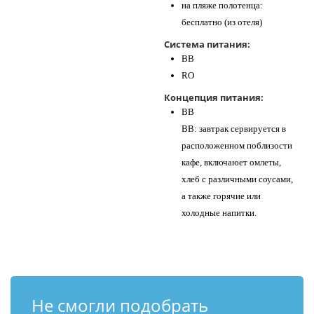
на пляже полотенца:
бесплатно (из отеля)
Система питания:
BB
RO
Концепция питания:
BB
BB: завтрак сервируется в
расположенном поблизости
кафе, включаюет омлеты,
хлеб с различными соусами,
а также горячие или
холодные напитки.
Не смогли подобрать