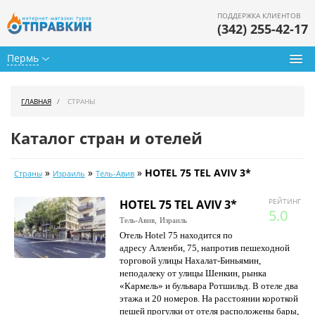
ПОДДЕРЖКА КЛИЕНТОВ
(342) 255-42-17
Пермь
Туры из Перми
ГЛАВНАЯ
СТРАНЫ
Подбор тура
Каталог стран и отелей
Горящие туры
»
»
»
HOTEL 75 TEL AVIV 3*
Страны
Израиль
Тель-Авив
Календарь туров
РЕЙТИНГ
HOTEL 75 TEL AVIV 3*
Цены дня
5.0
Тель-Авив,
Израиль
Отель Hotel 75 находится по
Страны
адресу Алленби, 75, напротив пешеходной
торговой улицы Нахалат-Биньямин,
Как купить
неподалеку от улицы Шенкин, рынка
«Кармель» и бульвара Ротшильд. В отеле два
О нас
этажа и 20 номеров. На расстоянии короткой
пешей прогулки от отеля расположены бары,