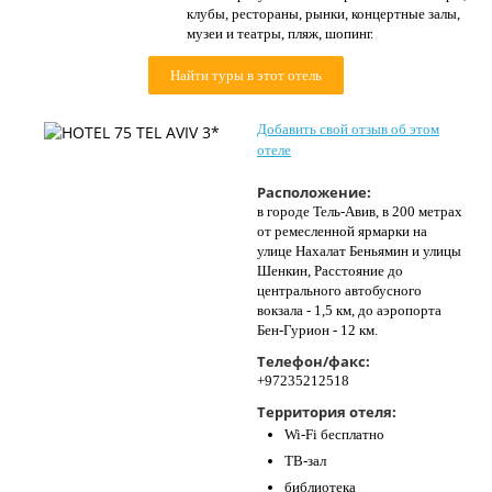
клубы, рестораны, рынки, концертные залы,
Контакты
музеи и театры, пляж, шопинг.
Найти туры в этот отель
Добавить свой отзыв об этом
отеле
Расположение:
в городе Тель-Авив, в 200 метрах
от ремесленной ярмарки на
улице Нахалат Беньямин и улицы
Шенкин, Расстояние до
центрального автобусного
вокзала - 1,5 км, до аэропорта
Бен-Гурион - 12 км.
Телефон/факс:
+97235212518
Территория отеля:
Wi-Fi бесплатно
ТВ-зал
библиотека