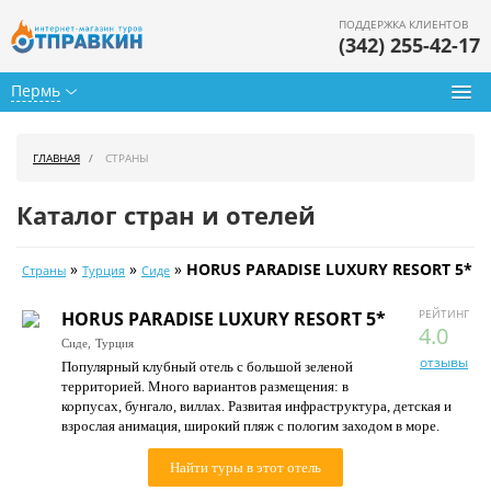
ПОДДЕРЖКА КЛИЕНТОВ
(342) 255-42-17
Пермь
Туры из Перми
ГЛАВНАЯ
СТРАНЫ
Подбор тура
Каталог стран и отелей
Горящие туры
»
»
»
HORUS PARADISE LUXURY RESORT 5*
Страны
Турция
Сиде
Календарь туров
РЕЙТИНГ
HORUS PARADISE LUXURY RESORT 5*
Цены дня
4.0
Сиде,
Турция
отзывы
Популярный клубный отель с большой зеленой
Страны
территорией. Много вариантов размещения: в
корпусах, бунгало, виллах. Развитая инфраструктура, детская и
Как купить
взрослая анимация, широкий пляж с пологим заходом в море.
О нас
Найти туры в этот отель