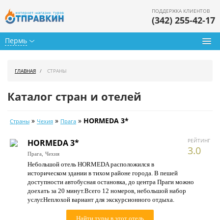
ПОДДЕРЖКА КЛИЕНТОВ
(342) 255-42-17
Пермь
Туры из Перми
ГЛАВНАЯ
СТРАНЫ
Подбор тура
Каталог стран и отелей
Горящие туры
»
»
»
HORMEDA 3*
Страны
Чехия
Прага
Календарь туров
РЕЙТИНГ
HORMEDA 3*
Цены дня
3.0
Прага,
Чехия
Небольшой отель HORMEDA расположился в
Страны
историческом здании в тихом районе города. В пешей
доступности автобусная остановка, до центра Праги можно
Как купить
доехать за 20 минут.Всего 12 номеров, небольшой набор
услуг.Неплохой вариант для экскурсионного отдыха.
О нас
Найти туры в этот отель