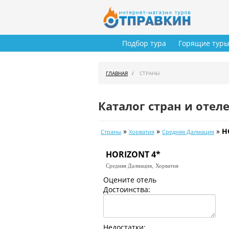
Подбор тура
Горящие тур
ГЛАВНАЯ
СТРАНЫ
Каталог стран и отел
»
»
»
H
Страны
Хорватия
Средняя Далмация
HORIZONT 4*
Средняя Далмация,
Хорватия
Оцените отель
Достоинства:
Недостатки: