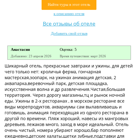
Найти туры в этот отель
Контакты
к описанию отеля
Все отзывы об отеле
Добавить свой отзыв
Анастасия
Оценка: 5
Добавлено: 23 апреля 2026
Время путешествия: март 2026
Шикарный отель, прекрасные завтраки и ужины, для детей
чего только нет: кроличья ферма, гончарная
мастерская,зоопарк, на ужинах анимация детская, 2
аквапарка,веревочный парк, детская площадка,
искусственная волна и др развлечения.Чистая,большая
территория. Через дорогу магазины,тц и рынок ночной
еды. Ужины в 2-х ресторанах , в морском ресторане все
виды морепродуктов, аквариумы сам вылавливаешь и
готовишь, анимация переходящая из одного ресторана в
другой по времени. Пляж хороший, навесы из мангровых
деревьев, лежаков много, заход в море идеальный. Отель
очень чистый, номера убирают хорошо,бар пополняют
ежедневно,детские халаты,щетки зубные,подставки для