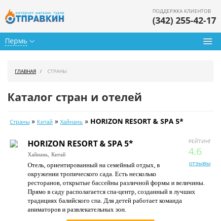
ПОДДЕРЖКА КЛИЕНТОВ
(342) 255-42-17
Пермь
Туры из Перми
ГЛАВНАЯ
СТРАНЫ
Подбор тура
Каталог стран и отелей
Горящие туры
»
»
»
HORIZON RESORT & SPA 5*
Страны
Китай
Хайнань
Календарь туров
РЕЙТИНГ
HORIZON RESORT & SPA 5*
Цены дня
4.6
Хайнань,
Китай
отзывы
Отель, ориентированный на семейный отдых, в
Страны
окружении тропического сада. Есть несколько
ресторанов, открытые бассейны различной формы и величины.
Как купить
Прямо в саду располагается спа-центр, созданный в лучших
традициях балийского спа. Для детей работает команда
О нас
аниматоров и развлекательных зон.