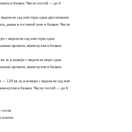
овати и балкон. Число гостей — до 4
 c видом на сад или горы одна двуспальная
ть, диван в гостиной зоне и балкон. Число
ере c видом на сад или горы одна
альные кровати, мини-кухня и балкон.
 кв. м, в номере c видом на море одна
альные кровати, мини-кухня и балкон.
 — 120 кв. м, в номере c видом на сад или
ини-кухня и балкон. Число гостей — до 6
т отеля
есплатно