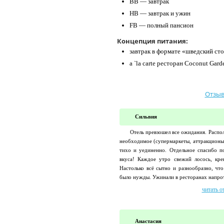
BB — завтрак
HB — завтрак и ужин
FB — полный пансион
Концепция питания:
завтрак в формате «шведский ст
a `la carte ресторан Coconut Gar
Отзыв
Сильвия
Отель превзошел все ожидания. Распол
необходимое (супермаркеты, аттракционы,
тихо и уединенно. Отдельное спасибо по
вкуса! Каждое утро свежий лосось, кре
Настолько всё сытно и разнообразно, что
было нужды. Ужинали в ресторанах напроти
читать о
Анастасия