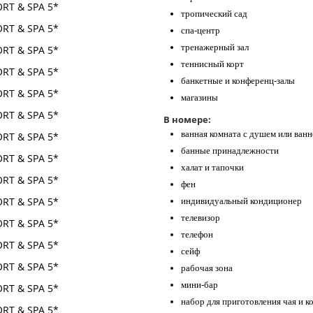
тропический сад
спа-центр
тренажерный зал
теннисный корт
банкетные и конференц-залы
магазины
В номере:
ванная комната с душем или ван
банные принадлежности
халат и тапочки
фен
индивидуальный кондиционер
телевизор
телефон
сейф
рабочая зона
мини-бар
набор для приготовления чая и к