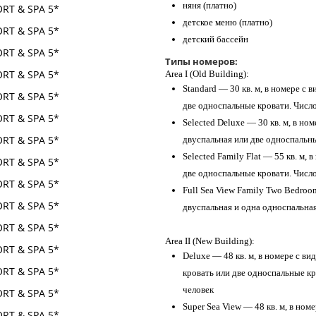
няня (платно)
детское меню (платно)
детский бассейн
Типы номеров:
Area I (Old Building):
Standard — 30 кв. м, в номере с 
две односпальные кровати. Число
Selected Deluxe — 30 кв. м, в но
двуспальная или две односпальны
Selected Family Flat — 55 кв. м, 
две односпальные кровати. Число
Full Sea View Family Two Bedroo
двуспальная и одна односпальная
Area II (New Building):
Deluxe — 48 кв. м, в номере c в
кровать или две односпальные кр
человек
Super Sea View — 48 кв. м, в ном