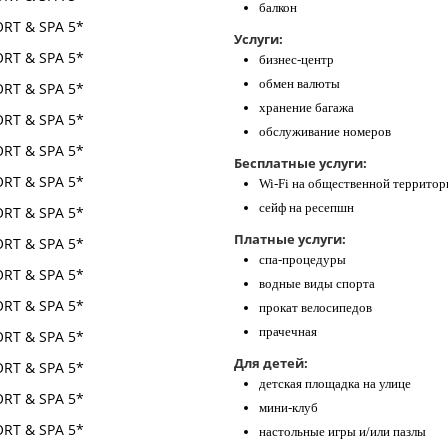
балкон
Услуги:
бизнес-центр
обмен валюты
хранение багажа
обслуживание номеров
Бесплатные услуги:
Wi-Fi на общественной территор
сейф на ресепшн
Платные услуги:
спа-процедуры
водные виды спорта
прокат велосипедов
прачечная
Для детей:
детская площадка на улице
мини-клуб
настольные игры и/или пазлы