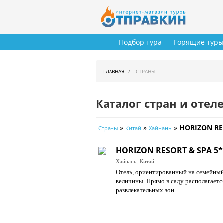
Подбор тура
Горящие тур
ГЛАВНАЯ
СТРАНЫ
Каталог стран и отел
»
»
»
HORIZON RE
Страны
Китай
Хайнань
HORIZON RESORT & SPA 5*
Хайнань,
Китай
Отель, ориентированный на семейный
величины. Прямо в саду располагаетс
развлекательных зон.