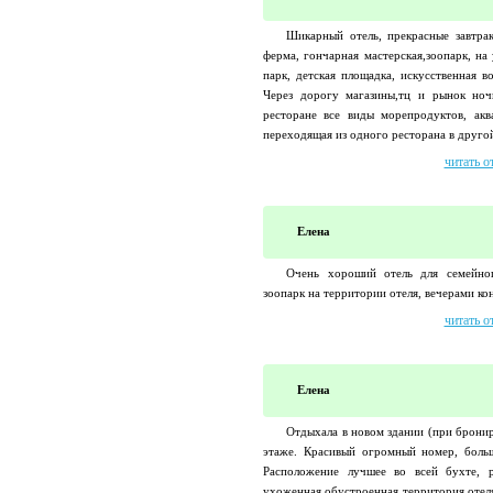
Шикарный отель, прекрасные завтрак
ферма, гончарная мастерская,зоопарк, на
парк, детская площадка, искусственная в
Через дорогу магазины,тц и рынок но
ресторане все виды морепродуктов, ак
переходящая из одного ресторана в другой
читать о
Елена
Очень хороший отель для семейног
зоопарк на территории отеля, вечерами к
читать о
Елена
Отдыхала в новом здании (при бронир
этаже. Красивый огромный номер, боль
Расположение лучшее во всей бухте, 
ухоженная обустроенная территория отеля