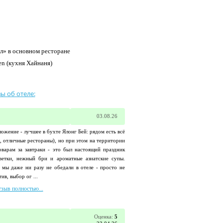
ол» в основном ресторане
den (кухня Хайнаня)
ы об отеле:
03.08.26
ожение - лучшее в бухте Ялонг Бей: рядом есть всё
 отличные рестораны), но при этом на территории
варам за завтраки - это был настоящий праздник
ветки, нежный бри и ароматные азиатские супы.
 мы даже ни разу не обедали в отеле - просто не
в, выбор ог ...
тзыв полностью...
Оценка:
5