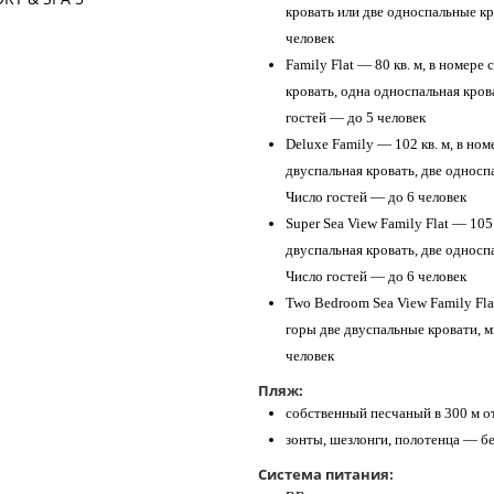
кровать или две односпальные кр
человек
Family Flat — 80 кв. м, в номере
кровать, одна односпальная крова
гостей — до 5 человек
Deluxe Family — 102 кв. м, в ном
двуспальная кровать, две односп
Число гостей — до 6 человек
Super Sea View Family Flat — 105
двуспальная кровать, две односп
Число гостей — до 6 человек
Two Bedroom Sea View Family Flat
горы две двуспальные кровати, м
человек
Пляж:
собственный песчаный в 300 м о
зонты, шезлонги, полотенца — б
Система питания: