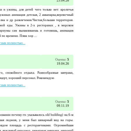
23.04.26
и и ужины, для детей чего только нет: кроличья
 ужинах анимация детская, 2 аквапарка,веревочный
олна и др развлечения.Чистая,большая территория.
чной еды. Ужины в 2-х ресторанах , в морском
вариумы сам вылавливаешь и готовишь, анимация
 по времени. Пляж хор ...
тзыв полностью...
Оценка:
5
19.04.26
о, спокойного отдыха. Разнообразные завтраки,
онцерт, хороший персонал. Рекомендую
тзыв полностью...
Оценка:
5
09.11.19
овании почему-то указывалось old building) на 6-м
шая лоджия, у меня был шикарный вид на горы.
рядом площадь с ресторанчиками. Огромнейшая
, вежливый персонал, шикарные завтраки, широкий