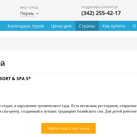
ПОДДЕРЖКА КЛИЕНТОВ
ВАШ ГОРОД
(342) 255-42-17
Пермь
ы
Календарь туров
Цены дня
Страны
Как купить
О
ей
SORT & SPA 5*
 отдых, в окружении тропического сада. Есть несколько ресторанов, открыты
я спа-центр, созданный в лучших традициях балийского спа. Для детей работа
Найти туры в этот отель