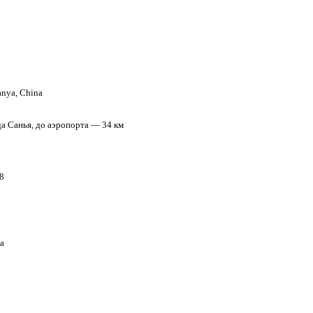
Sanya, China
да Санья, до аэропорта — 34 км
8
а