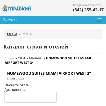
ПОДДЕРЖКА КЛИЕНТОВ
(342) 255-42-17
Пермь
Туры из Перми
ГЛАВНАЯ
СТРАНЫ
Подбор тура
Каталог стран и отелей
Горящие туры
» США » Майами »
HOMEWOOD SUITES MIAMI
Страны
Календарь туров
AIRPORT WEST 3*
Цены дня
HOMEWOOD SUITES MIAMI AIRPORT WEST 3*
Майами,
США
Страны
Оцените отель
Достоинства:
Как купить
О нас