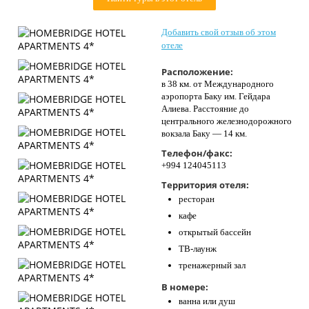
Контакты
Добавить свой отзыв об этом
отеле
Расположение:
в 38 км. от Международного
аэропорта Баку им. Гейдара
Алиева. Расстояние до
центрального железнодорожного
вокзала Баку — 14 км.
Телефон/факс:
+994 124045113
Территория отеля:
ресторан
кафе
открытый бассейн
ТВ-лаунж
тренажерный зал
В номере:
ванна или душ