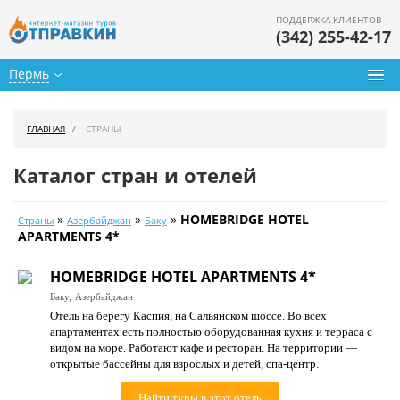
ПОДДЕРЖКА КЛИЕНТОВ
(342) 255-42-17
Пермь
Туры из Перми
ГЛАВНАЯ
СТРАНЫ
Подбор тура
Каталог стран и отелей
Горящие туры
»
»
»
HOMEBRIDGE HOTEL
Страны
Азербайджан
Баку
Календарь туров
APARTMENTS 4*
Цены дня
HOMEBRIDGE HOTEL APARTMENTS 4*
Баку,
Азербайджан
Страны
Отель на берегу Каспия, на Сальянском шоссе. Во всех
апартаментах есть полностью оборудованная кухня и терраса с
Как купить
видом на море. Работают кафе и ресторан. На территории —
открытые бассейны для взрослых и детей, спа-центр.
О нас
Найти туры в этот отель