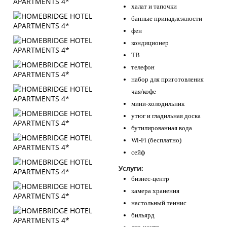
халат и тапочки
банные принадлежности
фен
кондиционер
ТВ
телефон
набор для приготовления
чая/кофе
мини-холодильник
утюг и гладильная доска
бутилированная вода
Wi-Fi (бесплатно)
сейф
Услуги:
бизнес-центр
камера хранения
настольный теннис
бильярд