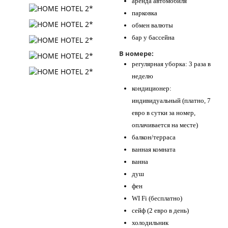
аренда автомобиля
парковка
обмен валюты
бар у бассейна
В номере:
регулярная уборка: 3 раза в
неделю
кондиционер:
индивидуальный (платно, 7
евро в сутки за номер,
оплачивается на месте)
балкон/терраса
ванная комната
ванна
душ
фен
WI Fi (бесплатно)
сейф (2 евро в день)
холодильник