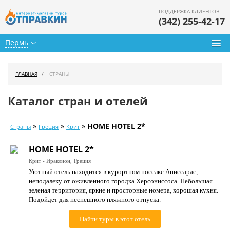
ПОДДЕРЖКА КЛИЕНТОВ
(342) 255-42-17
Пермь
Туры из Перми
ГЛАВНАЯ
СТРАНЫ
Подбор тура
Каталог стран и отелей
Горящие туры
»
»
»
HOME HOTEL 2*
Страны
Греция
Крит
Календарь туров
HOME HOTEL 2*
Цены дня
Крит - Ираклион,
Греция
Уютный отель находится в курортном поселке Аниссарас,
Страны
неподалеку от оживленного городка Херсониссоса. Небольшая
зеленая территория, яркие и просторные номера, хорошая кухня.
Как купить
Подойдет для неспешного пляжного отпуска.
О нас
Найти туры в этот отель