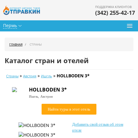
ПОДДЕРЖКА КЛИЕНТОВ
(342) 255-42-17
Пермь
Туры из Перми
ГЛАВНАЯ
СТРАНЫ
Подбор тура
Каталог стран и отелей
Горящие туры
»
»
»
HOLLBODEN 3*
Страны
Австрия
Ишгль
Календарь туров
HOLLBODEN 3*
Цены дня
Ишгль,
Австрия
Страны
Найти туры в этот отель
Как купить
Добавить свой отзыв об этом
О нас
отеле