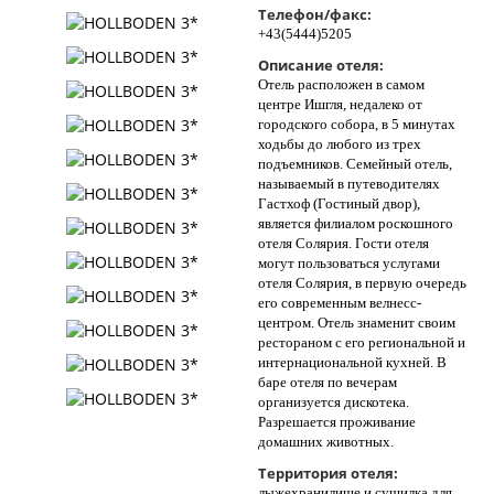
Телефон/факс:
Контакты
+43(5444)5205
Описание отеля:
Отель расположен в самом
центре Ишгля, недалеко от
городского собора, в 5 минутах
ходьбы до любого из трех
подъемников. Семейный отель,
называемый в путеводителях
Гастхоф (Гостиный двор),
является филиалом роскошного
отеля Солярия. Гости отеля
могут пользоваться услугами
отеля Солярия, в первую очередь
его современным велнесс-
центром. Отель знаменит своим
рестораном с его региональной и
интернациональной кухней. В
баре отеля по вечерам
организуется дискотека.
Разрешается проживание
домашних животных.
Территория отеля:
лыжехранилище и сушилка для