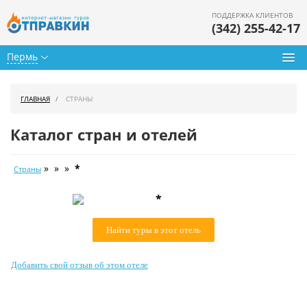
ПОДДЕРЖКА КЛИЕНТОВ
(342) 255-42-17
Пермь
Туры из Перми
ГЛАВНАЯ
СТРАНЫ
Подбор тура
Каталог стран и отелей
Горящие туры
» » »
*
Страны
Календарь туров
*
Цены дня
Найти туры в этот отель
Страны
Как купить
Добавить свой отзыв об этом отеле
О нас