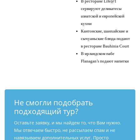
В ресторане Life@1
сервируют деликатесы
азиатской и европейской
кухни
Кантонские, шанхайские и
сычуаньские блюда подают
в ресторане Bauhinia Court
В ирландском пабе
Flanagan’s подают напитки
Не смогли подобрать
подходящий тур?
Оставьте заявку, и мы найдем то, что Вам нужно.
Мы отвечаем быстро, не рассылаем спам и не
навязываем дополнительных услуг. Просто