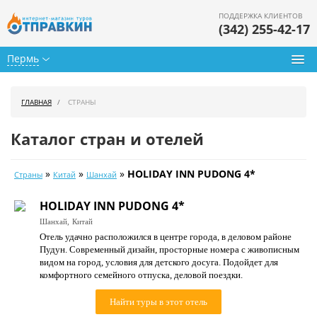
ПОДДЕРЖКА КЛИЕНТОВ
(342) 255-42-17
Пермь
Туры из Перми
ГЛАВНАЯ
СТРАНЫ
Подбор тура
Каталог стран и отелей
Горящие туры
»
»
»
HOLIDAY INN PUDONG 4*
Страны
Китай
Шанхай
Календарь туров
HOLIDAY INN PUDONG 4*
Цены дня
Шанхай,
Китай
Отель удачно расположился в центре города, в деловом районе
Страны
Пудун. Современный дизайн, просторные номера с живописным
видом на город, условия для детского досуга. Подойдет для
Как купить
комфортного семейного отпуска, деловой поездки.
О нас
Найти туры в этот отель