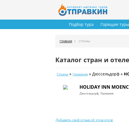
Подбор тура
Горящие тур
ГЛАВНАЯ
СТРАНЫ
Каталог стран и отел
»
» Дюссельдорф »
HO
Страны
Германия
HOLIDAY INN MOEN
Дюссельдорф,
Германия
Добавить свой отзыв об этом отеле