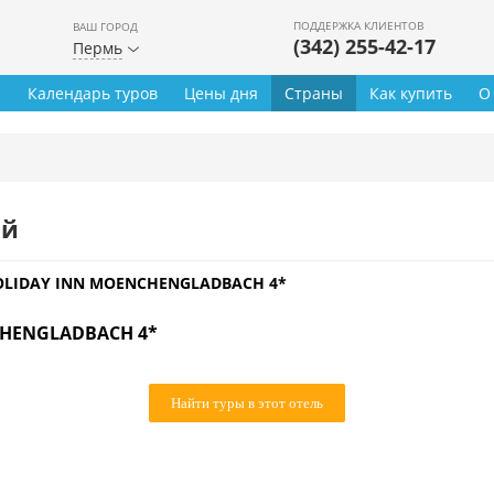
ПОДДЕРЖКА КЛИЕНТОВ
ВАШ ГОРОД
(342) 255-42-17
Пермь
ы
Календарь туров
Цены дня
Страны
Как купить
О
ей
LIDAY INN MOENCHENGLADBACH 4*
CHENGLADBACH 4*
Найти туры в этот отель