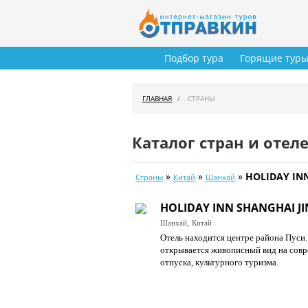
Подбор тура
Горящие тур
ГЛАВНАЯ
СТРАНЫ
Каталог стран и отел
»
»
»
HOLIDAY INN
Страны
Китай
Шанхай
HOLIDAY INN SHANGHAI JI
Шанхай,
Китай
Отель находится центре района Пуси
открывается живописный вид на совр
отпуска, культурного туризма.