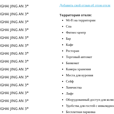
Добавить свой отзыв об этом отеле
Территория отеля:
Wi-Fi на территории
Спа
Фитнес-центр
Бар
Кафе
Ресторан
Торговый автомат
Банкомат
Камера хранения
Места для курения
Сейф
Химчистка
Лифт
Оборудованный доступ для коля
Удобства для гостей с инвалидн
Бесплатная парковка