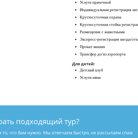
Услуги прачечной
Индивидуальная регистрация зае
Круглосуточная охрана
Круглосуточная стойка регистра
Размещение с животными
Экспресс-регистрация заезда/отъ
Прокат машин
Трансфер до/из аэропорта
Для детей:
Детский клуб
Услуги няни
рать подходящий тур?
м то, что Вам нужно. Мы отвечаем быстро, не рассылаем спам