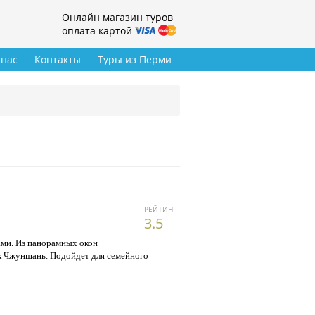
Онлайн магазин туров
оплата картой
 нас
Контакты
Туры из Перми
РЕЙТИНГ
3.5
ами. Из панорамных окон
к Чжуншань. Подойдет для семейного