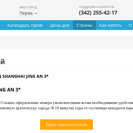
ПОДДЕРЖКА КЛИЕНТОВ
ВАШ ГОРОД
(342) 255-42-17
Пермь
ы
Календарь туров
Цены дня
Страны
Как купить
О
ей
 SHANGHAI JING AN 3*
NG AN 3*
. Стильно оформленные номера укомплектованы всеми необходимыми удобств
еменную архитектуру города. В 10 минутах езды от гостиницы находится пар
Найти туры в этот отель