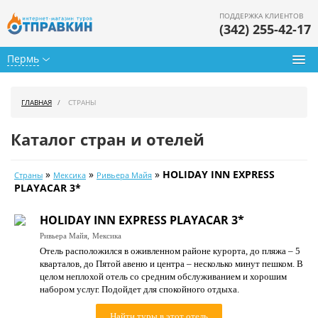
ПОДДЕРЖКА КЛИЕНТОВ
(342) 255-42-17
Пермь
Туры из Перми
ГЛАВНАЯ
СТРАНЫ
Подбор тура
Каталог стран и отелей
Горящие туры
»
»
»
HOLIDAY INN EXPRESS
Страны
Мексика
Ривьера Майя
Календарь туров
PLAYACAR 3*
Цены дня
HOLIDAY INN EXPRESS PLAYACAR 3*
Ривьера Майя,
Мексика
Страны
Отель расположился в оживленном районе курорта, до пляжа – 5
кварталов, до Пятой авеню и центра – несколько минут пешком. В
Как купить
целом неплохой отель со средним обслуживанием и хорошим
набором услуг. Подойдет для спокойного отдыха.
О нас
Найти туры в этот отель