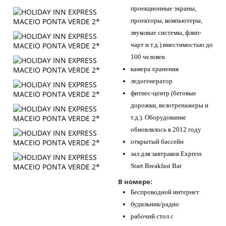
проекционные экраны,
проекторы, компьютеры,
звуковые системы, флип-
чарт и т.д.) вместимостью до
100 человек
камера хранения
ледогенератор
фитнес-центр (беговые
дорожки, велотренажеры и
т.д.). Оборудование
обновлялось в 2012 году
открытый бассейн
зал для завтраков Express
Start Breakfast Bar
В номере:
Беспроводной интернет
будильник/радио
рабочий стол с