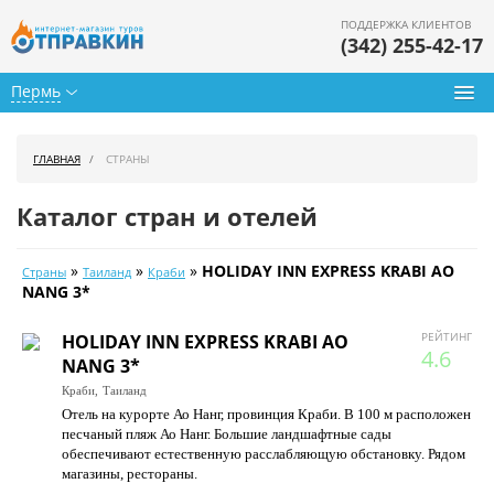
ПОДДЕРЖКА КЛИЕНТОВ
(342) 255-42-17
Пермь
Туры из Перми
ГЛАВНАЯ
СТРАНЫ
Подбор тура
Каталог стран и отелей
Горящие туры
»
»
»
HOLIDAY INN EXPRESS KRABI AO
Страны
Таиланд
Краби
Календарь туров
NANG 3*
Цены дня
РЕЙТИНГ
HOLIDAY INN EXPRESS KRABI AO
4.6
NANG 3*
Страны
Краби,
Таиланд
Отель на курорте Ао Нанг, провинция Краби. В 100 м расположен
Как купить
песчаный пляж Ао Нанг. Большие ландшафтные сады
обеспечивают естественную расслабляющую обстановку. Рядом
О нас
магазины, рестораны.