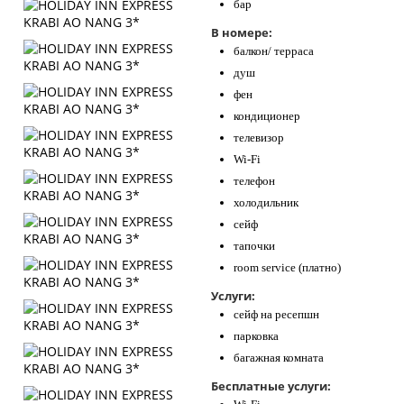
бар
В номере:
балкон/ терраса
душ
фен
кондиционер
телевизор
Wi-Fi
телефон
холодильник
сейф
тапочки
room service (платно)
Услуги:
сейф на ресепшн
парковка
багажная комната
Бесплатные услуги: