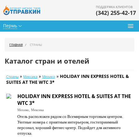
ПОДДЕРЖКА КЛИЕНТОВ
(342) 255-42-17
Пермь
Туры из Перми
ГЛАВНАЯ
СТРАНЫ
Подбор тура
Каталог стран и отелей
Горящие туры
»
»
»
HOLIDAY INN EXPRESS HOTEL &
Страны
Мексика
Мехико
Календарь туров
SUITES AT THE WTC 3*
Цены дня
HOLIDAY INN EXPRESS HOTEL & SUITES AT THE
WTC 3*
Страны
Мехико,
Мексика
Отель расположен рядом со Всемирным торговым центром.
Как купить
Уютные номера с приятным интерьером, гостеприимный
персонал, хороший фитнес-центр. Подойдет для активного
О нас
отпуска.