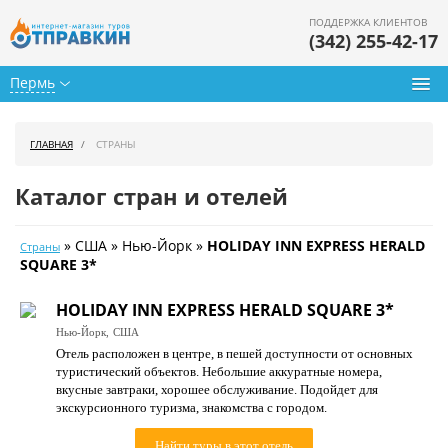
ПОДДЕРЖКА КЛИЕНТОВ
(342) 255-42-17
Пермь
Туры из Перми
ГЛАВНАЯ
СТРАНЫ
Подбор тура
Каталог стран и отелей
Горящие туры
» США » Нью-Йорк »
HOLIDAY INN EXPRESS HERALD
Страны
Календарь туров
SQUARE 3*
Цены дня
HOLIDAY INN EXPRESS HERALD SQUARE 3*
Нью-Йорк,
США
Страны
Отель расположен в центре, в пешей доступности от основных
туристический объектов. Небольшие аккуратные номера,
Как купить
вкусные завтраки, хорошее обслуживание. Подойдет для
экскурсионного туризма, знакомства с городом.
О нас
Найти туры в этот отель