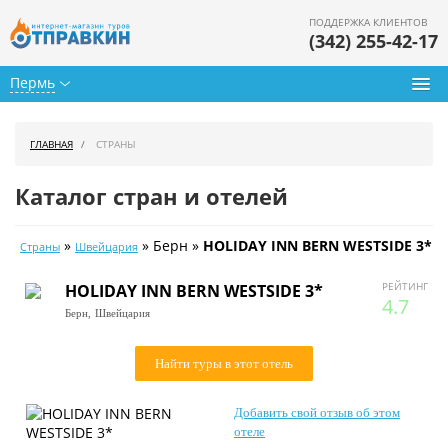
ПОДДЕРЖКА КЛИЕНТОВ
(342) 255-42-17
Пермь
Туры из Перми
ГЛАВНАЯ
СТРАНЫ
Подбор тура
Каталог стран и отелей
Горящие туры
»
» Берн »
HOLIDAY INN BERN WESTSIDE 3*
Страны
Швейцария
Календарь туров
РЕЙТИНГ
HOLIDAY INN BERN WESTSIDE 3*
Цены дня
4.7
Берн,
Швейцария
Страны
Найти туры в этот отель
Как купить
Добавить свой отзыв об этом
О нас
отеле